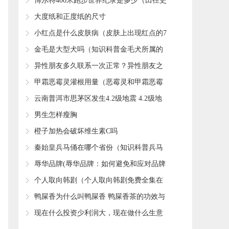
否过期
​博尔特400米跑步世界纪录是多少（田径史
上世界纪录的七次飞跃）
​大度纸和正度纸的尺寸
​小红点是什么皮肤病（皮肤上出现红点的7
个病因）
​金毛是大型犬吗（知识科普金毛犬所属的
类型）
​异性朋友多久联系一次正常？异性朋友之
间到底有没有纯友谊？
​甲霜恶霉灵灌根用量（恶霉灵和甲霜恶霉
灵灌根哪个好）
​云南普洱市思茅区发生4.2级地震 4.2级地
震破坏力如何？
​男生怎样瘦胸
​橙子加热会破坏维生素C吗
​秦始皇兵马俑在哪个省份（知识科普兵马
俑的地理位置）
​辱华品牌(辱华品牌：如何避免和应对品牌
辱华事件)
​个人取向韩剧（个人取向韩剧免费全集在
线观看）
​鸭屎香为什么叫鸭屎香 鸭屎香茶的功效与
作用
​现在什么投资少利润大，现在做什么生意