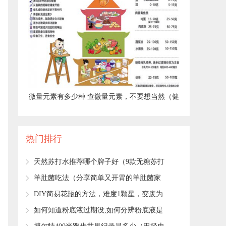
​微量元素有多少种 查微量元素，不要想当然（健
康直通车（第67站））
热门排行
​天然苏打水推荐哪个牌子好（9款无糖苏打
水评测）
​羊肚菌吃法（分享简单又开胃的羊肚菌家
常吃法）
​DIY简易花瓶的方法，难度1颗星，变废为
宝的小妙招！
​如何知道粉底液过期没,如何分辨粉底液是