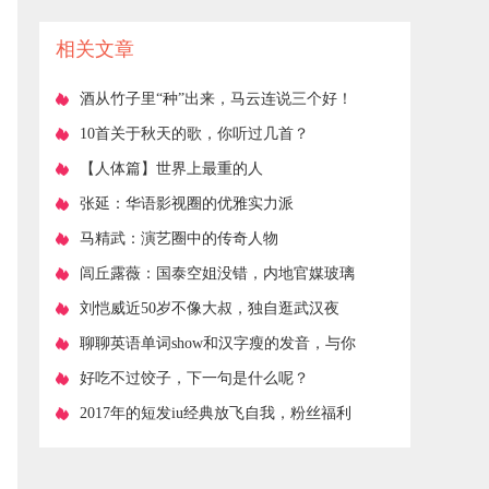
投资小利润大
相关文章
​酒从竹子里“种”出来，马云连说三个好！
​10首关于秋天的歌，你听过几首？
​【人体篇】世界上最重的人
​张延：华语影视圈的优雅实力派
​马精武：演艺圈中的传奇人物
​闾丘露薇：国泰空姐没错，内地官媒玻璃
心伤害两岸感情
​刘恺威近50岁不像大叔，独自逛武汉夜
市，吃路边摊
​聊聊英语单词show和汉字瘦的发音，与你
一起消磨休闲时光
​好吃不过饺子，下一句是什么呢？
​2017年的短发iu经典放飞自我，粉丝福利
了