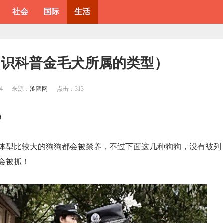
社会
国际
生活
知识科普金毛犬所属的类型）
14
来源：
涩陋网
点击：
313
）
体型比较大的狗狗都会被禁养，不过下面这几种狗狗，没有被列
会被抓！