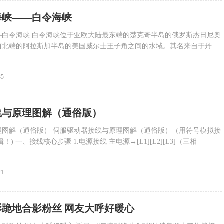
海峡——白令海峡
—白令海峡 白令海峡位于亚欧大陆最东端的楚克奇半岛的俄罗斯杰日尼奥
北端的阿拉斯加半岛的美国威尔士王子角之间的水域。其名来自于丹...
35
线与原理图解（通俗版）
理图解（通俗版） 伺服驱动器接线与原理图解（通俗版）（用符号模拟接
) 一、接线核心步骤 1.电源接线 主电源→[L1][L2][L3]（三相
21
影跪地合影粉丝 网友大呼好暖心