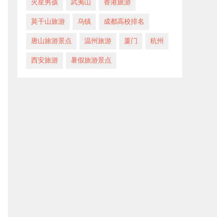
火星男孩
武夷山
​香港旅游
​莫干山旅游
​乌镇
成都高校排名
​唐山旅游景点
​温州旅游
​厦门
​杭州
西安旅游
暑假旅游景点