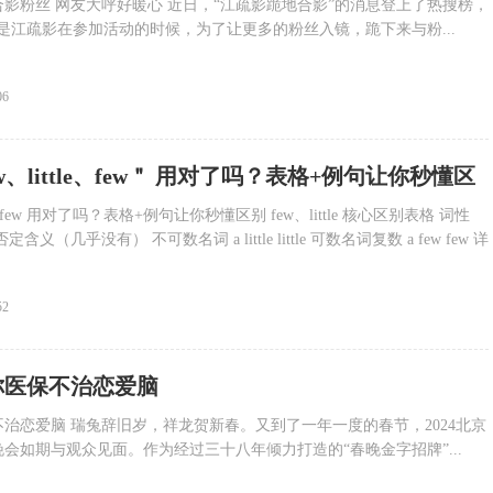
影粉丝 网友大呼好暖心 近日，“江疏影跪地合影”的消息登上了热搜榜，
是江疏影在参加活动的时候，为了让更多的粉丝入镜，跪下来与粉...
06
、a few、little、few＂ 用对了吗？表格+例句让你秒懂区
little、few 用对了吗？表格+例句让你秒懂区别 few、little 核心区别表格 词性
（几乎没有） 不可数名词 a little little 可数名词复数 a few few 详
52
你医保不治恋爱脑
治恋爱脑 瑞兔辞旧岁，祥龙贺新春。又到了一年一度的春节，2024北京
会如期与观众见面。作为经过三十八年倾力打造的“春晚金字招牌”...