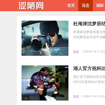
首页
百态
国际
​杜海涛沈梦辰
杜海涛沈梦辰结束九年
与沈梦辰在社交平台晒
| 2026-07-14 11:32:
百态
​湖人官方祝科
比
湖人官方祝科比生日
8月24日是科比47
| 2026-07-14 11:29:
百态