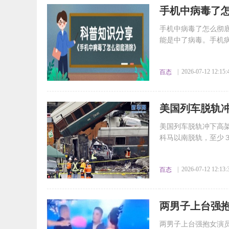
​手机中病毒了
手机中病毒了怎么彻
能是中了病毒。手机病
| 2026-07-12 12:15:
百态
​美国列车脱轨
美国列车脱轨冲下高架
科马以南脱轨，至少３
| 2026-07-12 12:13:
百态
​两男子上台强
两男子上台强抱女演员