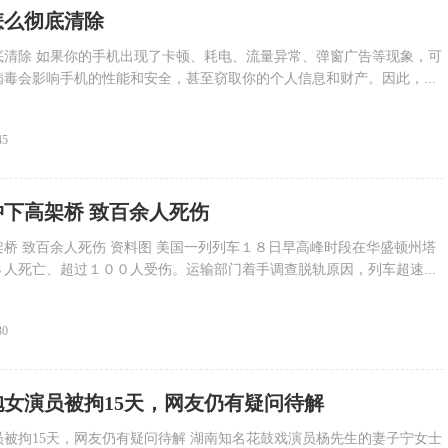
怎么彻底清除
底清除 如果你的手机出现了卡顿、耗电、流量异常、弹窗广告等现象，可
毒会影响手机的性能和安全，甚至窃取你的个人信息和财产。因此，...
45
冲下高架桥 致百余人死伤
桥 致百余人死伤 资料图 美国一列列车１８日早高峰时段在华盛顿州塔
人死亡、超过１００人受伤。运输部门着手调查脱轨原因，列车超速...
30
抱女演员被拘15天，网友仍有疑问待解
被拘15天，网友仍有疑问待解 湖南知名花鼓戏演员杨先生的妻子宁女士