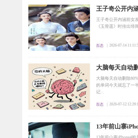
​王子奇公开内
王子奇公开内涵前女
《玉骨遥》时传出绯闻
| 2026-07-14 11:11:
百态
​大脑每天自动
大脑每天自动删除80
的单词今天就忘了一
记...
| 2026-07-12 12:29:
百态
​13年前山寨iP
13年前山寨iPhone4的