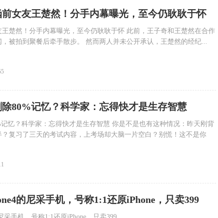
涵前女友王楚然！分手内幕曝光，至今仍耿耿于怀
友王楚然！分手内幕曝光，至今仍耿耿于怀 此前，王子奇和王楚然在合作
，被拍到聚餐后牵手散步。 然而两人并未公开承认，王楚然的经纪...
55
删除80%记忆？科学家：忘得快才是生存智慧
%记忆？科学家：忘得快才是生存智慧 你是不是也有这种情况：昨天刚背
半？复习了三天的考试内容，上考场却大脑一片空白？别慌！这不是你
11
hone4的尼采手机，号称1:1还原iPhone，只卖399
尼采手机，号称1:1还原iPhone，只卖399...