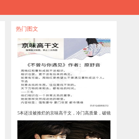
热门图文
​5本还没被推烂的京味高干文，冷门高质量，破镜
重圆，又甜又虐