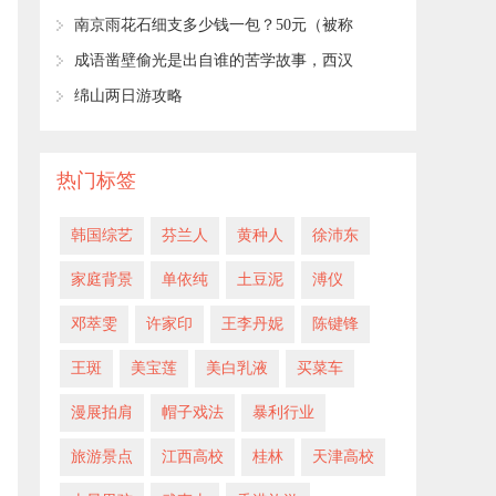
​南京雨花石细支多少钱一包？50元（被称
为小九五）
​成语凿壁偷光是出自谁的苦学故事，西汉
匡衡(后因贪污贬为庶人)
​绵山两日游攻略
热门标签
韩国综艺
​芬兰人
黄种人
徐沛东
家庭背景
​单依纯
​土豆泥
​溥仪
邓萃雯
许家印
王李丹妮
陈键锋
王斑
美宝莲
美白乳液
买菜车
漫展拍肩
帽子戏法
暴利行业
旅游景点
江西高校
桂林
天津高校