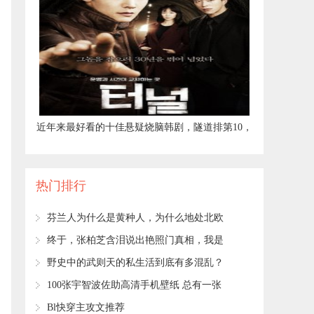
​近年来最好看的十佳悬疑烧脑韩剧，隧道排第10，
窥探仅第7！
热门排行
​芬兰人为什么是黄种人，为什么地处北欧
的芬兰人长得像中国人
​终于，张柏芝含泪说出艳照门真相，我是
被逼无奈！
​野史中的武则天的私生活到底有多混乱？
​100张宇智波佐助高清手机壁纸 总有一张
适合你
​Bl快穿主攻文推荐