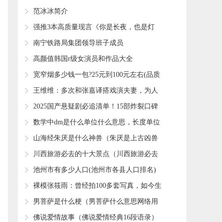
​范冰冰简介
​强推3本高质量现言《你是长夜，也是灯
火》《心有不甘》9.8分推荐
​南宁铁路局集团领导班子成员
​高颜值韩国r级女演员和作品大全
​宽窄烟多少钱一包?25元到100元左右(品质
高)
​王维维：多次和张嘉译搭戏演夫妻，为人
低调，38岁感情至今成谜
​2025国产悬疑剧必追清单！15部炸裂口碑
神作，烧脑反转尺度全拉满
​数学中dm是什么单位什么意思，长度单位
分米(1m等于10dm)
​山海经朱厌是什么神兽（朱厌是上古凶兽
吗）
​川西旅游必去的十大景点（川西旅游必去
景点大全）
​池州市有多少人口(池州市各县人口排名)
​裸模张筱雨：曾经拍100多套写真，如今生
活怎么样？
​男菩萨是什么梗（男菩萨什么意思网络用
语）
​佛说爱情故事（佛说爱情经典16段语录）