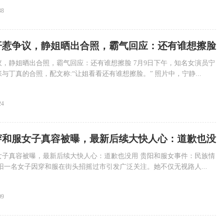
38
汗惹争议，静姐晒出合照，霸气回应：还有谁想擦脸
，静姐晒出合照，霸气回应：还有谁想擦脸 7月9日下午，知名女演员宁
与丁真的合照，配文称:“让姐看看还有谁想擦脸。” 照片中，宁静...
24
穿和服女子真容被曝，最新后续大快人心：道歉也没
女子真容被曝，最新后续大快人心：道歉也没用 贵阳和服女事件：民族情
阳一名女子因穿和服在街头招摇过市引发广泛关注。她不仅无视路人...
09