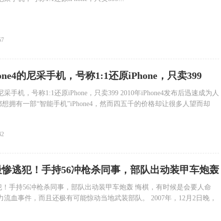
57
hone4的尼采手机，号称1:1还原iPhone，只卖399
的尼采手机，号称1:1还原iPhone，只卖399 2010年iPhone4发布后迅速成为人
想拥有一部“智能手机”iPhone4，然而四五千的价格却让很多人望而却
42
最惨逃犯！手持56冲枪杀同事，部队出动装甲车炮轰
！手持56冲枪杀同事，部队出动装甲车炮轰 悔棋，有时候是会要人命
力流血事件，而且还极有可能惊动当地武装部队。 2007年，12月2日晚，