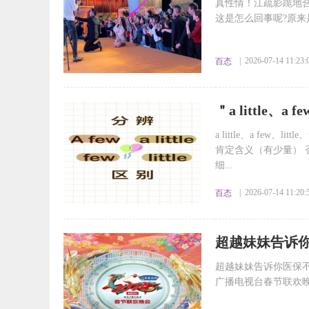
真性情！江疏影跪地合
这是怎么回事呢?原来
| 2026-07-14 11:23:
百态
​＂a little
别
a little、a few、
肯定含义（有少量） 否定含义
细...
| 2026-07-14 11:20:
百态
​超越妹妹告诉
超越妹妹告诉你医保不
广播电视台春节联欢晚