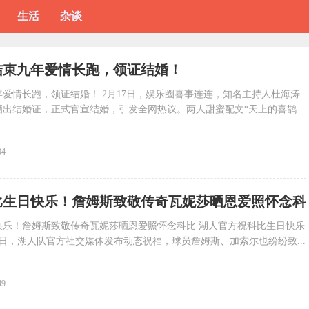
生活
杂谈
结束九年爱情长跑，领证结婚！
爱情长跑，领证结婚！ 2月17日，娱乐圈喜事连连，知名主持人杜海涛
出结婚证，正式官宣结婚，引发全网热议。两人甜蜜配文“天上的喜鹊...
04
比生日快乐！詹姆斯致敬传奇瓦妮莎晒恩爱照怀念科
快乐！詹姆斯致敬传奇瓦妮莎晒恩爱照怀念科比 湖人官方祝科比生日快乐
岁生日，湖人队官方社交媒体发布动态祝福，球员詹姆斯、加索尔也纷纷致...
49