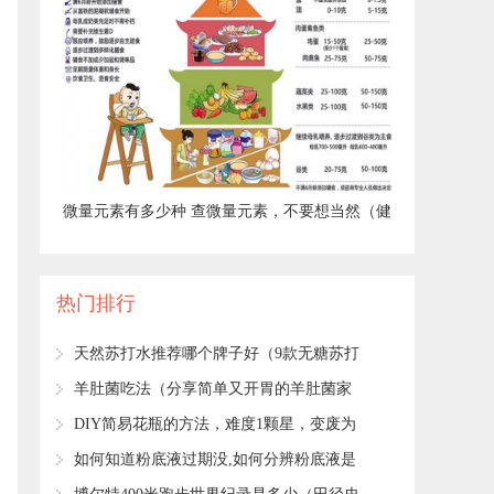
​微量元素有多少种 查微量元素，不要想当然（健
康直通车（第67站））
热门排行
​天然苏打水推荐哪个牌子好（9款无糖苏打
水评测）
​羊肚菌吃法（分享简单又开胃的羊肚菌家
常吃法）
​DIY简易花瓶的方法，难度1颗星，变废为
宝的小妙招！
​如何知道粉底液过期没,如何分辨粉底液是