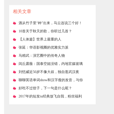
投资小利润大
相关文章
​酒从竹子里“种”出来，马云连说三个好！
​10首关于秋天的歌，你听过几首？
​【人体篇】世界上最重的人
​张延：华语影视圈的优雅实力派
​马精武：演艺圈中的传奇人物
​闾丘露薇：国泰空姐没错，内地官媒玻璃
心伤害两岸感情
​刘恺威近50岁不像大叔，独自逛武汉夜
市，吃路边摊
​聊聊英语单词show和汉字瘦的发音，与你
一起消磨休闲时光
​好吃不过饺子，下一句是什么呢？
​2017年的短发iu经典放飞自我，粉丝福利
了