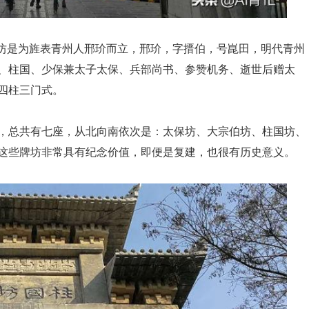
保坊是为旌表青州人邢玠而立，邢玠，字搢伯，号崑田，明代青州
、柱国、少保兼太子太保、兵部尚书、参赞机务、逝世后赠太
，四柱三门式。
，总共有七座，从北向南依次是：太保坊、大宗伯坊、柱国坊、
这些牌坊非常具有纪念价值，即便是复建，也很有历史意义。