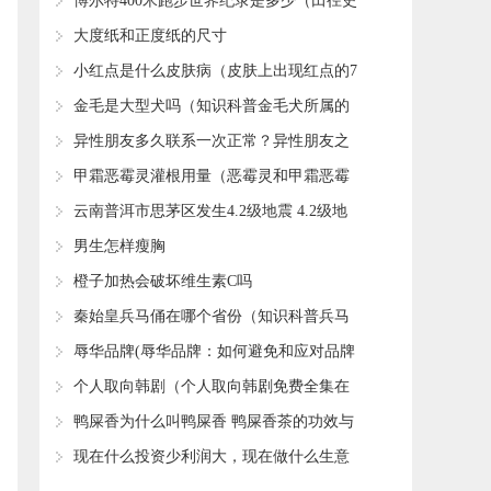
否过期
​博尔特400米跑步世界纪录是多少（田径史
上世界纪录的七次飞跃）
​大度纸和正度纸的尺寸
​小红点是什么皮肤病（皮肤上出现红点的7
个病因）
​金毛是大型犬吗（知识科普金毛犬所属的
类型）
​异性朋友多久联系一次正常？异性朋友之
间到底有没有纯友谊？
​甲霜恶霉灵灌根用量（恶霉灵和甲霜恶霉
灵灌根哪个好）
​云南普洱市思茅区发生4.2级地震 4.2级地
震破坏力如何？
​男生怎样瘦胸
​橙子加热会破坏维生素C吗
​秦始皇兵马俑在哪个省份（知识科普兵马
俑的地理位置）
​辱华品牌(辱华品牌：如何避免和应对品牌
辱华事件)
​个人取向韩剧（个人取向韩剧免费全集在
线观看）
​鸭屎香为什么叫鸭屎香 鸭屎香茶的功效与
作用
​现在什么投资少利润大，现在做什么生意