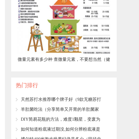
​微量元素有多少种 查微量元素，不要想当然（健
康直通车（第67站））
热门排行
​天然苏打水推荐哪个牌子好（9款无糖苏打
水评测）
​羊肚菌吃法（分享简单又开胃的羊肚菌家
常吃法）
​DIY简易花瓶的方法，难度1颗星，变废为
宝的小妙招！
​如何知道粉底液过期没,如何分辨粉底液是