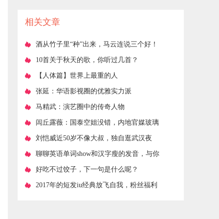
投资小利润大
相关文章
​酒从竹子里“种”出来，马云连说三个好！
​10首关于秋天的歌，你听过几首？
​【人体篇】世界上最重的人
​张延：华语影视圈的优雅实力派
​马精武：演艺圈中的传奇人物
​闾丘露薇：国泰空姐没错，内地官媒玻璃
心伤害两岸感情
​刘恺威近50岁不像大叔，独自逛武汉夜
市，吃路边摊
​聊聊英语单词show和汉字瘦的发音，与你
一起消磨休闲时光
​好吃不过饺子，下一句是什么呢？
​2017年的短发iu经典放飞自我，粉丝福利
了