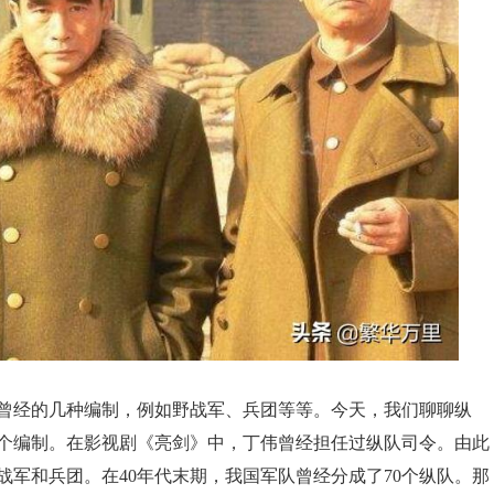
曾经的几种编制，例如野战军、兵团等等。今天，我们聊聊纵
个编制。在影视剧《亮剑》中，丁伟曾经担任过纵队司令。由此
军和兵团。在40年代末期，我国军队曾经分成了70个纵队。那