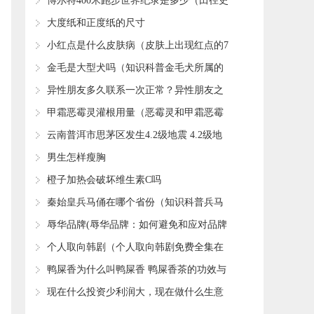
否过期
​博尔特400米跑步世界纪录是多少（田径史
上世界纪录的七次飞跃）
​大度纸和正度纸的尺寸
​小红点是什么皮肤病（皮肤上出现红点的7
个病因）
​金毛是大型犬吗（知识科普金毛犬所属的
类型）
​异性朋友多久联系一次正常？异性朋友之
间到底有没有纯友谊？
​甲霜恶霉灵灌根用量（恶霉灵和甲霜恶霉
灵灌根哪个好）
​云南普洱市思茅区发生4.2级地震 4.2级地
震破坏力如何？
​男生怎样瘦胸
​橙子加热会破坏维生素C吗
​秦始皇兵马俑在哪个省份（知识科普兵马
俑的地理位置）
​辱华品牌(辱华品牌：如何避免和应对品牌
辱华事件)
​个人取向韩剧（个人取向韩剧免费全集在
线观看）
​鸭屎香为什么叫鸭屎香 鸭屎香茶的功效与
作用
​现在什么投资少利润大，现在做什么生意