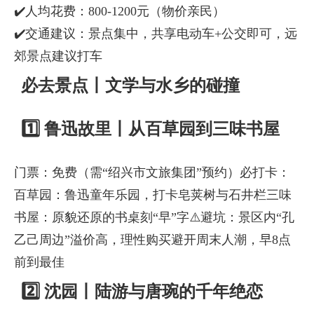
✔️人均花费：800-1200元（物价亲民）
✔️交通建议：景点集中，共享电动车+公交即可，远
郊景点建议打车
必去景点丨文学与水乡的碰撞
1️⃣ 鲁迅故里丨从百草园到三味书屋
门票：免费（需“绍兴市文旅集团”预约）必打卡：
百草园：鲁迅童年乐园，打卡皂荚树与石井栏三味
书屋：原貌还原的书桌刻“早”字⚠️避坑：景区内“孔
乙己周边”溢价高，理性购买避开周末人潮，早8点
前到最佳
2️⃣ 沈园丨陆游与唐琬的千年绝恋