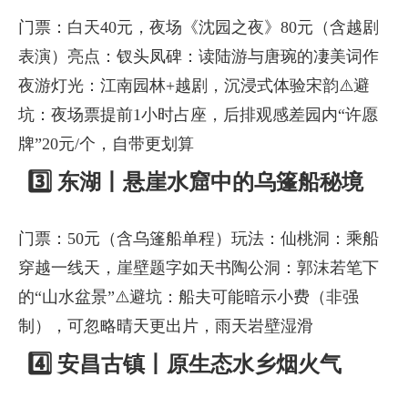
门票：白天40元，夜场《沈园之夜》80元（含越剧
表演）亮点：钗头凤碑：读陆游与唐琬的凄美词作
夜游灯光：江南园林+越剧，沉浸式体验宋韵⚠️避
坑：夜场票提前1小时占座，后排观感差园内“许愿
牌”20元/个，自带更划算
3️⃣ 东湖丨悬崖水窟中的乌篷船秘境
门票：50元（含乌篷船单程）玩法：仙桃洞：乘船
穿越一线天，崖壁题字如天书陶公洞：郭沫若笔下
的“山水盆景”⚠️避坑：船夫可能暗示小费（非强
制），可忽略晴天更出片，雨天岩壁湿滑
4️⃣ 安昌古镇丨原生态水乡烟火气