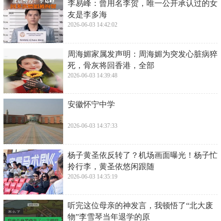
​李易峰：曾用名李贺，唯一公开承认过的女
友是李多海
2026-06-03 14:42:02
​周海媚家属发声明：周海媚为突发心脏病猝
死，骨灰将回香港，全部
2026-06-03 14:39:48
​安徽怀宁中学
2026-06-03 14:37:33
​杨子黄圣依反转了？机场画面曝光！杨子忙
拎行李，黄圣依悠闲跟随
2026-06-03 14:35:19
​听完这位母亲的神发言，我顿悟了“北大废
物”李雪琴当年退学的原