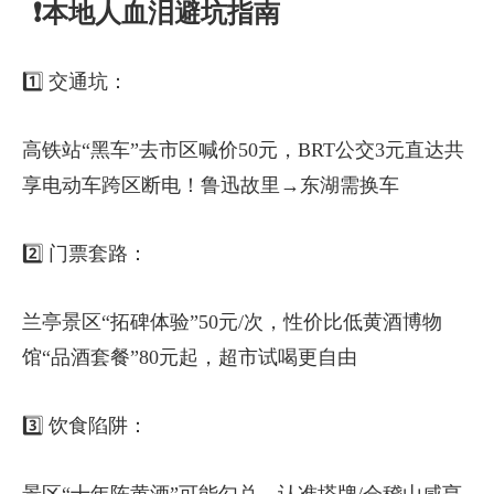
❗本地人血泪避坑指南
1️⃣ 交通坑：
高铁站“黑车”去市区喊价50元，BRT公交3元直达共
享电动车跨区断电！鲁迅故里→东湖需换车
2️⃣ 门票套路：
兰亭景区“拓碑体验”50元/次，性价比低黄酒博物
馆“品酒套餐”80元起，超市试喝更自由
3️⃣ 饮食陷阱：