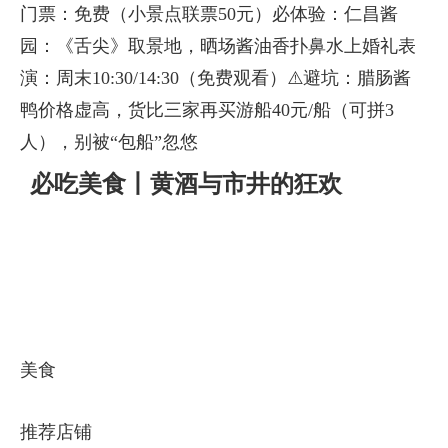
门票：免费（小景点联票50元）必体验：仁昌酱
园：《舌尖》取景地，晒场酱油香扑鼻水上婚礼表
演：周末10:30/14:30（免费观看）⚠️避坑：腊肠酱
鸭价格虚高，货比三家再买游船40元/船（可拼3
人），别被“包船”忽悠
必吃美食丨黄酒与市井的狂欢
美食
推荐店铺