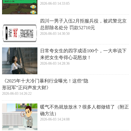
2026-06-03 14:33:05
​四川一男子入伍2月拒服兵役，被武警北京
总部除名处分 罚款52710元
2026-06-03 14:30:50
​日常夸女生的四字成语100个，一大串说下
来把女生夸得心花怒放！
2026-06-03 14:28:36
​《2025年十大冷门暴利行业曝光！这些“隐
形冠军”正闷声发大财》
2026-06-03 14:26:22
​暖气不热就放放水？很多人都做错了（附正
确方法）
2026-06-03 14:24:08