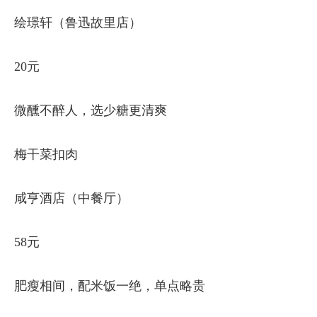
绘璟轩（鲁迅故里店）
20元
微醺不醉人，选少糖更清爽
梅干菜扣肉
咸亨酒店（中餐厅）
58元
肥瘦相间，配米饭一绝，单点略贵