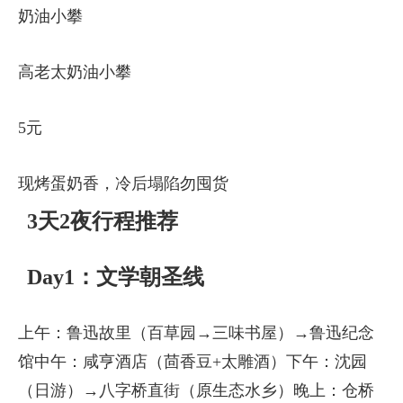
奶油小攀
高老太奶油小攀
5元
现烤蛋奶香，冷后塌陷勿囤货
3天2夜行程推荐
Day1：文学朝圣线
上午：鲁迅故里（百草园→三味书屋）→鲁迅纪念
馆中午：咸亨酒店（茴香豆+太雕酒）下午：沈园
（日游）→八字桥直街（原生态水乡）晚上：仓桥