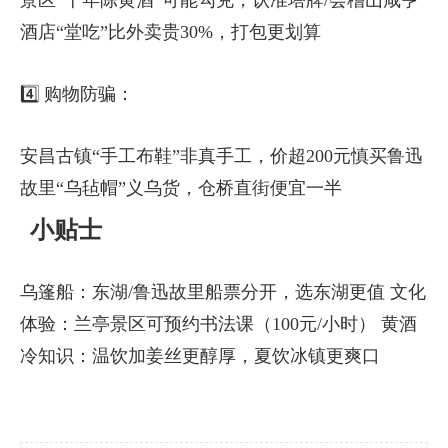
景区“十年陈黄酒”可能勾兑，认准塔牌/会稽山咸亨
酒店“堂吃”比外卖贵30%，打包更划算
4️⃣ 购物防骗：
安昌古镇“手工布鞋”非真手工，价超200元慎买鲁迅
故里“乌毡帽”义乌货，仓桥直街便宜一半
小贴士
乌篷船：东湖/鲁迅故里船票分开，选东湖更值 文化
体验：兰亭景区可预约书法课（100元/小时） 黄酒
冷知识：温饮加姜丝更醇厚，夏饮冰镇更爽口