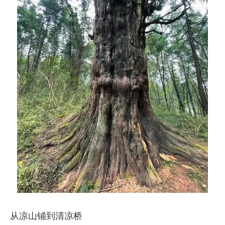
从凉山铺到清凉桥