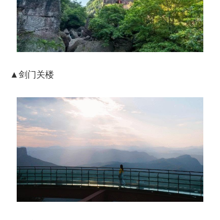
▲剑门关楼