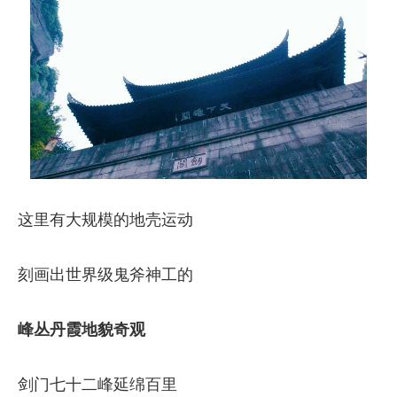
这里有大规模的地壳运动
刻画出世界级鬼斧神工的
峰丛丹霞地貌奇观
剑门七十二峰延绵百里