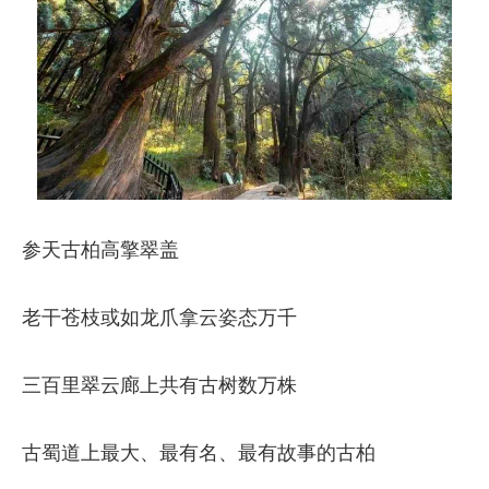
参天古柏高擎翠盖
老干苍枝或如龙爪拿云姿态万千
三百里翠云廊上共有古树数万株
古蜀道上最大、最有名、最有故事的古柏