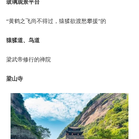
玻璃观景平台
“黄鹤之飞尚不得过，猿猱欲渡愁攀援”的
猿猱道、鸟道
梁武帝修行的禅院
梁山寺