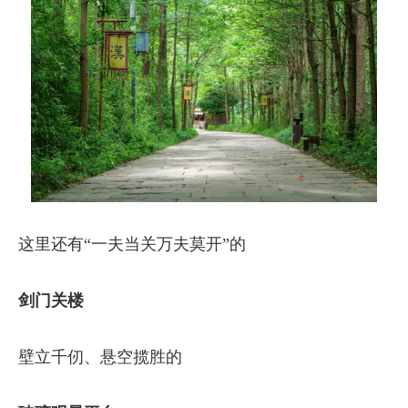
这里还有“一夫当关万夫莫开”的
剑门关楼
壁立千仞、悬空揽胜的