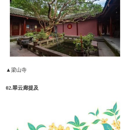
▲梁山寺
02.翠云廊提及