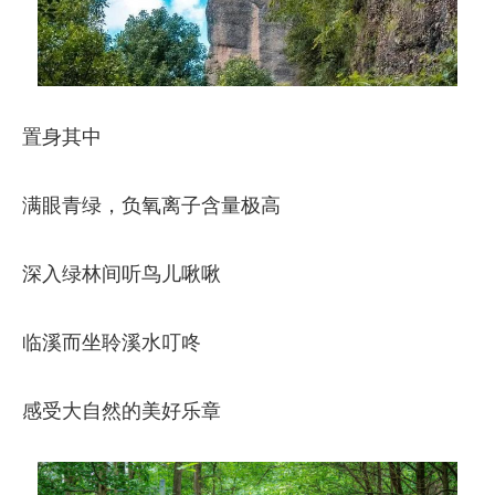
置身其中
满眼青绿，负氧离子含量极高
深入绿林间听鸟儿啾啾
临溪而坐聆溪水叮咚
感受大自然的美好乐章