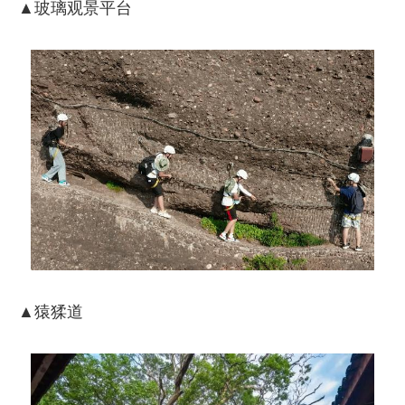
▲玻璃观景平台
▲猿猱道