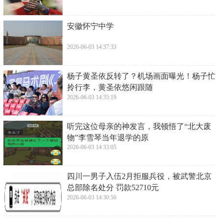
​安徽怀宁中学
2026-06-03 14:37:33
​杨子黄圣依反转了？机场画面曝光！杨子忙
拎行李，黄圣依悠闲跟随
2026-06-03 14:35:19
​听完这位母亲的神发言，我顿悟了“北大废
物”李雪琴当年退学的原
2026-06-03 14:33:05
​四川一男子入伍2月拒服兵役，被武警北京
总部除名处分 罚款52710元
2026-06-03 14:30:50