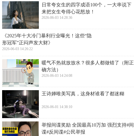
​日常夸女生的四字成语100个，一大串说下
来把女生夸得心花怒放！
2026-06-03 14:28:36
​《2025年十大冷门暴利行业曝光！这些“隐
形冠军”正闷声发大财》
2026-06-03 14:26:22
​暖气不热就放放水？很多人都做错了（附正
确方法）
2026-06-03 14:24:08
​王诗婵唯美写真，这身材谁看了都迷糊
2026-06-01 14:38:10
​举报间谍奖励 全国最高10万加 强烈支持#间
谍#反间谍#公民举报