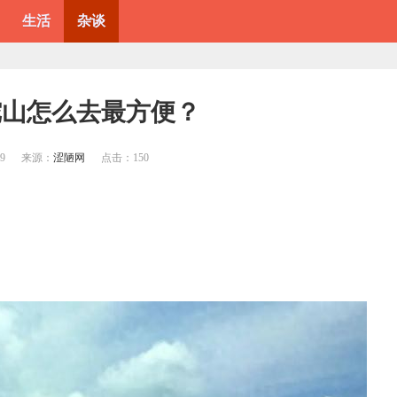
生活
杂谈
陀山怎么去最方便？
59
来源：
涩陋网
点击：
150