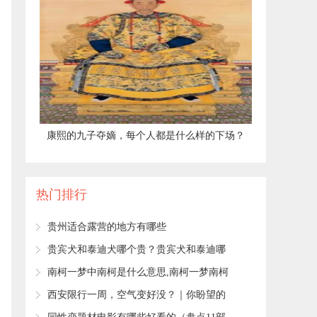
​康熙的九子夺嫡，每个人都是什么样的下场？
热门排行
​贵州适合露营的地方有哪些
​贵宾犬和泰迪犬哪个贵？贵宾犬和泰迪哪
个值钱
​南柯一梦中南柯是什么意思,南柯一梦南柯
是什么意思
​西安限行一周，空气变好没？｜你盼望的