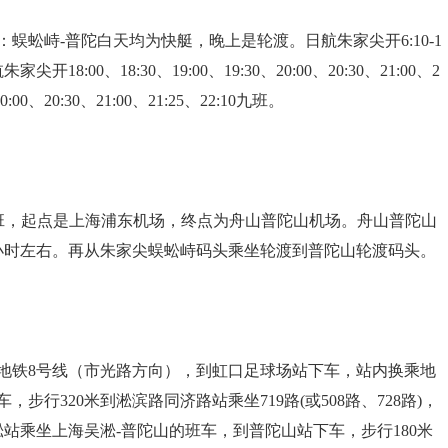
蜈蚣峙-普陀白天均为快艇，晚上是轮渡。日航朱家尖开6:10-1
尖开18:00、18:30、19:00、19:30、20:00、20:30、21:00、2
:00、20:30、21:00、21:25、22:10九班。
0的航班，起点是上海浦东机场，终点为舟山普陀山机场。舟山普陀山
小时左右。再从朱家尖蜈蚣峙码头乘坐轮渡到普陀山轮渡码头。
地铁8号线（市光路方向），到虹口足球场站下车，站内换乘地
行320米到淞滨路同济路站乘坐719路(或508路、728路)，
淞站乘坐上海吴淞-普陀山的班车，到普陀山站下车，步行180米