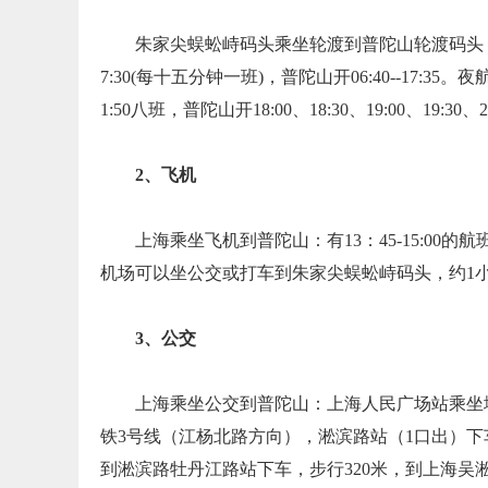
朱家尖蜈蚣峙码头乘坐轮渡到普陀山轮渡码头：
7:30(每十五分钟一班)，普陀山开06:40--17:35。夜航朱家
1:50八班，普陀山开18:00、18:30、19:00、19:30、20
2、飞机
上海乘坐飞机到普陀山：有13：45-15:0
机场可以坐公交或打车到朱家尖蜈蚣峙码头，约1
3、公交
上海乘坐公交到普陀山：上海人民广场站乘坐
铁3号线（江杨北路方向），淞滨路站（1口出）下车，步
到淞滨路牡丹江路站下车，步行320米，到上海吴