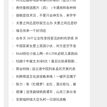
各区限行区域图来了！
​同性恋题材电影有哪些好看的（盘点11部
同志题材豆瓣高分电影）
​奥特曼精选图片（四）（卡通画和各种帅
图）
​接吻是技术活，不要只会伸舌头，来学学
这9种方式吧
​夫妻之间总是吵架怎么办 夫妻之间总是吵
架怎么解决
​缅北传来一个好消息
​在冬天 10个让女性变得更丑的时尚穿搭 并
且都已过时
​中国富家女爱上英国小伙，对方是空手道
黑带，恋爱1年被活活打死
​Hold得住小孩上网—B-LINK必联儿童路由
器评测
​结婚十年被丈夫绿8次！最后出轨蒋勤勤，
年仅43岁抑郁自杀
​两会特辑 | 连云港中院到各县区开展代表
委员联络活动
​剑阁蜀道文化游攻略来咯！一键开启属于
你的初秋玩法！
​陈力：靠《红楼梦》走红，退出歌坛，被
骗，患癌，现今活成了怎样
​观澜｜连淮扬镇铁路通车，山东三条出省
高铁大通道“形成”
​安新端村镇大淀头村一日游玩攻略