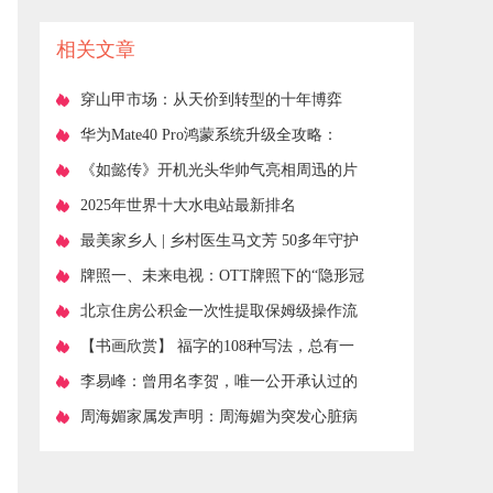
相关文章
​穿山甲市场：从天价到转型的十年博弈
​华为Mate40 Pro鸿蒙系统升级全攻略：
2025年保姆级教程+避坑指南
​《如懿传》开机光头华帅气亮相周迅的片
酬创纪录，近1亿！
​2025年世界十大水电站最新排名
​最美家乡人 | 乡村医生马文芳 50多年守护
一方百姓的健康
​牌照一、未来电视：OTT牌照下的“隐形冠
军”，如何破局而出？
​北京住房公积金一次性提取保姆级操作流
程
​【书画欣赏】 福字的108种写法，总有一
种适合你
​李易峰：曾用名李贺，唯一公开承认过的
女友是李多海
​周海媚家属发声明：周海媚为突发心脏病
猝死，骨灰将回香港，全部