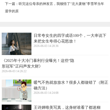
下一篇：
​听完这位母亲的神发言，我顿悟了“北大废物”李雪琴当年
退学的原
​日常夸女生的四字成语100个，一大串说下
来把女生夸得心花怒放！
2026-06-03 14:28:36
​《2025年十大冷门暴利行业曝光！这些“隐
形冠军”正闷声发大财》
2026-06-03 14:26:22
​暖气不热就放放水？很多人都做错了（附正
确方法）
2026-06-03 14:24:08
​王诗婵唯美写真，这身材谁看了都迷糊