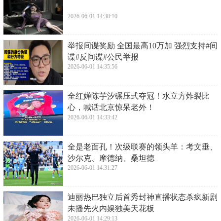
2026-06-01 14:38:10
​举报间谍奖励 全国最高10万加 强烈支持#间
谍#反间谍#公民举报
2026-06-01 14:35:56
​全红婵陈芋汐碾压式夺冠！水立方炸裂比
心，喊话北京惊呆老外！
2026-06-01 14:33:42
​全是老面孔！次级联赛的领头羊：考文垂、
沙尔克、摩德纳、桑坦德
2026-06-01 14:31:27
​迪丽热巴独立后首秀封神直播状态杀疯新剧
未播先火内娱独美天花板
2026-06-01 14:29:13