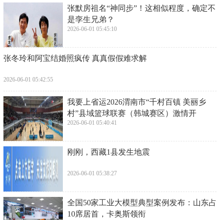
​张默房祖名“神同步”！这相似程度，确定不
是孪生兄弟？
2026-06-01 05:45:10
​张冬玲和阿宝结婚照疯传 真真假假难求解
2026-06-01 05:42:55
​我要上省运2026渭南市“千村百镇 美丽乡
村”县域篮球联赛（韩城赛区）激情开
2026-06-01 05:40:41
​刚刚，西藏1县发生地震
2026-06-01 05:38:27
​全国50家工业大模型典型案例发布：山东占
10席居首，卡奥斯领衔