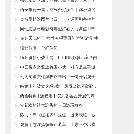
架怎么解决
​接吻是技术活，不要只会伸舌头，来学学
这9种方式吧
​西安限行一周，空气变好没？｜你盼望的
各区限行区域图来了！
​奥特曼精选图片（四）（卡通画和各种帅
图）
​同性恋题材电影有哪些好看的（盘点11部
同志题材豆瓣高分电影）
​在冬天 10个让女性变得更丑的时尚穿搭 并
且都已过时
​缅北传来一个好消息
​Hold得住小孩上网—B-LINK必联儿童路由
器评测
​中国富家女爱上英国小伙，对方是空手道
黑带，恋爱1年被活活打死
​剑阁蜀道文化游攻略来咯！一键开启属于
你的初秋玩法！
​结婚十年被丈夫绿8次！最后出轨蒋勤勤，
年仅43岁抑郁自杀
​两会特辑 | 连云港中院到各县区开展代表
委员联络活动
​安新端村镇大淀头村一日游玩攻略
​陈力：靠《红楼梦》走红，退出歌坛，被
骗，患癌，现今活成了怎样
​观澜｜连淮扬镇铁路通车，山东三条出省