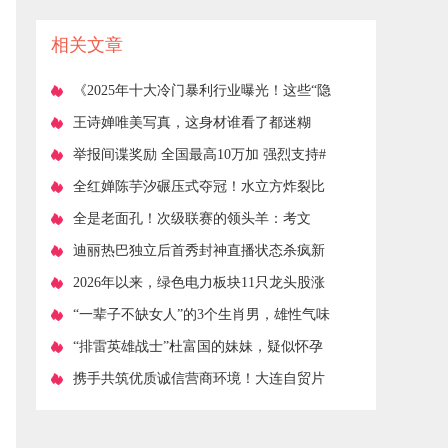
高铁大通道“形成”
相关文章
​《2025年十大冷门暴利行业曝光！这些“隐
形冠军”正闷声发大财》
​王诗婵唯美写真，这身材谁看了都迷糊
​举报间谍奖励 全国最高10万加 强烈支持#
间谍#反间谍#公民举报
​全红婵陈芋汐碾压式夺冠！水立方炸裂比
心，喊话北京惊呆老外！
​全是老面孔！次级联赛的领头羊：考文
垂、沙尔克、摩德纳、桑坦德
​迪丽热巴独立后首秀封神直播状态杀疯新
剧未播先火内娱独美天花板
​2026年以来，绿色电力板块11只龙头股涨
幅排行榜。
​“一辈子不缺女人”的3个生肖男，雄性气味
十足，经常招蜂引蝶!
​“排雷英雄战士”杜富国的妹妹，疑似怀孕
​携手共筑优质诚信营商环境！大连自贸片
区“合规联航”品牌正式发布