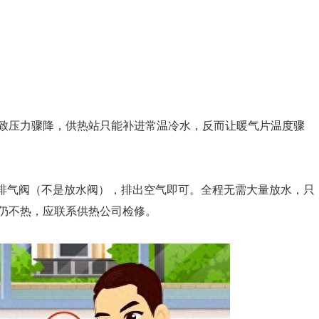
致压力骤降，供热站只能补进常温冷水，反而让暖气片温度骤
排气阀（不是放水阀），排出空气即可。全程无需大量放水，只
仍不热，应联系供热公司检修。