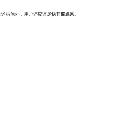
上述措施外，用户还应该
尽快
开窗通风
。