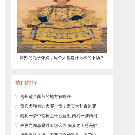
​康熙的九子夺嫡，每个人都是什么样的下场？
热门排行
​贵州适合露营的地方有哪些
​贵宾犬和泰迪犬哪个贵？贵宾犬和泰迪哪
个值钱
​南柯一梦中南柯是什么意思,南柯一梦南柯
是什么意思
​夫妻之间总是吵架怎么办 夫妻之间总是吵