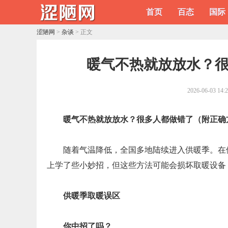
首页
百态
国际
涩陋网
>
杂谈
> 正文
​暖气不热就放放水？
2026-06-03 14:
暖气不热就放放水？很多人都做错了（附正确
随着气温降低，全国多地陆续进入供暖季。在
上学了些小妙招，但这些方法可能会损坏取暖设备
供暖季取暖误区
你中招了吗？