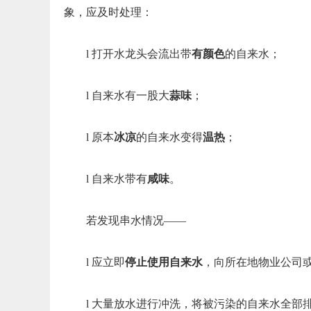
象，应及时处理：
l 打开水龙头会流出带
有颜色
的自来水；
l 自来水有一股大
蒜味
；
l 原本
冰凉
的自来水变得
温热
；
l 自来水带有
咸味
。
若发现串水情况——
l 应立即
停止使用自来水
，向所在地物业公司
l 大量放水进行冲洗，将被污染的自来水全部