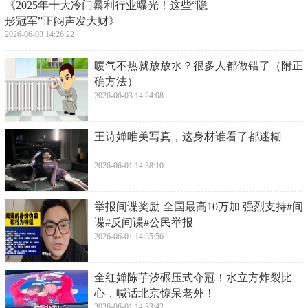
​《2025年十大冷门暴利行业曝光！这些“隐
形冠军”正闷声发大财》
2026-06-03 14:26:22
​暖气不热就放放水？很多人都做错了（附正
确方法）
2026-06-03 14:24:08
​王诗婵唯美写真，这身材谁看了都迷糊
2026-06-01 14:38:10
​举报间谍奖励 全国最高10万加 强烈支持#间
谍#反间谍#公民举报
2026-06-01 14:35:56
​全红婵陈芋汐碾压式夺冠！水立方炸裂比
心，喊话北京惊呆老外！
2026-06-01 14:33:42