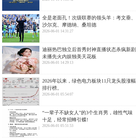
​全是老面孔！次级联赛的领头羊：考文垂、
沙尔克、摩德纳、桑坦德
2026-06-01 14:31:27
​迪丽热巴独立后首秀封神直播状态杀疯新剧
未播先火内娱独美天花板
2026-06-01 14:29:13
​2026年以来，绿色电力板块11只龙头股涨幅
排行榜。
2026-06-01 05:54:07
​“一辈子不缺女人”的3个生肖男，雄性气味
十足，经常招蜂引蝶!
2026-06-01 05:51:53