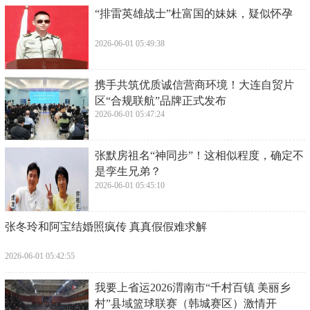
​“排雷英雄战士”杜富国的妹妹，疑似怀孕
2026-06-01 05:49:38
​携手共筑优质诚信营商环境！大连自贸片
区“合规联航”品牌正式发布
2026-06-01 05:47:24
​张默房祖名“神同步”！这相似程度，确定不
是孪生兄弟？
2026-06-01 05:45:10
​张冬玲和阿宝结婚照疯传 真真假假难求解
2026-06-01 05:42:55
​我要上省运2026渭南市“千村百镇 美丽乡
村”县域篮球联赛（韩城赛区）激情开