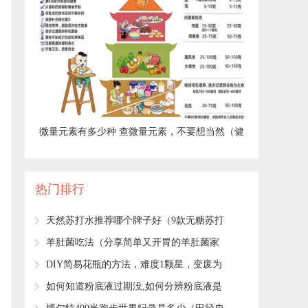
​微量元素有多少种 查微量元素，不要想当然（健
康直通车（第67站））
热门排行
​天然苏打水推荐哪个牌子好（9款无糖苏打
水评测）
​羊肚菌吃法（分享简单又开胃的羊肚菌家
常吃法）
​DIY简易花瓶的方法，难度1颗星，变废为
宝的小妙招！
​如何知道粉底液过期没,如何分辨粉底液是