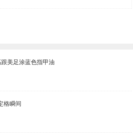
高跟美足涂蓝色指甲油
拍定格瞬间