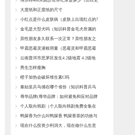
否过期
​博尔特400米跑步世界纪录是多少（田径史
上世界纪录的七次飞跃）
​大度纸和正度纸的尺寸
​小红点是什么皮肤病（皮肤上出现红点的7
个病因）
​金毛是大型犬吗（知识科普金毛犬所属的
类型）
​异性朋友多久联系一次正常？异性朋友之
间到底有没有纯友谊？
​甲霜恶霉灵灌根用量（恶霉灵和甲霜恶霉
灵灌根哪个好）
​云南普洱市思茅区发生4.2级地震 4.2级地
震破坏力如何？
​男生怎样瘦胸
​橙子加热会破坏维生素C吗
​秦始皇兵马俑在哪个省份（知识科普兵马
俑的地理位置）
​辱华品牌(辱华品牌：如何避免和应对品牌
辱华事件)
​个人取向韩剧（个人取向韩剧免费全集在
线观看）
​鸭屎香为什么叫鸭屎香 鸭屎香茶的功效与
作用
​现在什么投资少利润大，现在做什么生意