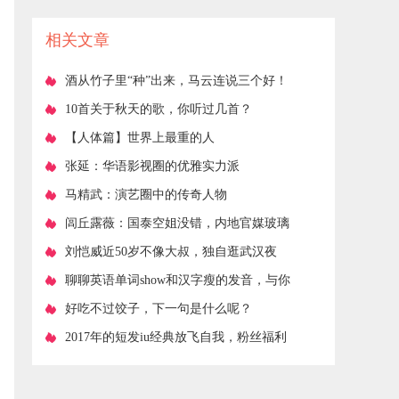
投资小利润大
相关文章
​酒从竹子里“种”出来，马云连说三个好！
​10首关于秋天的歌，你听过几首？
​【人体篇】世界上最重的人
​张延：华语影视圈的优雅实力派
​马精武：演艺圈中的传奇人物
​闾丘露薇：国泰空姐没错，内地官媒玻璃
心伤害两岸感情
​刘恺威近50岁不像大叔，独自逛武汉夜
市，吃路边摊
​聊聊英语单词show和汉字瘦的发音，与你
一起消磨休闲时光
​好吃不过饺子，下一句是什么呢？
​2017年的短发iu经典放飞自我，粉丝福利
了