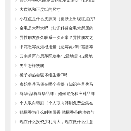
否过期
​博尔特400米跑步世界纪录是多少（田径史
上世界纪录的七次飞跃）
​大度纸和正度纸的尺寸
​小红点是什么皮肤病（皮肤上出现红点的7
个病因）
​金毛是大型犬吗（知识科普金毛犬所属的
类型）
​异性朋友多久联系一次正常？异性朋友之
间到底有没有纯友谊？
​甲霜恶霉灵灌根用量（恶霉灵和甲霜恶霉
灵灌根哪个好）
​云南普洱市思茅区发生4.2级地震 4.2级地
震破坏力如何？
​男生怎样瘦胸
​橙子加热会破坏维生素C吗
​秦始皇兵马俑在哪个省份（知识科普兵马
俑的地理位置）
​辱华品牌(辱华品牌：如何避免和应对品牌
辱华事件)
​个人取向韩剧（个人取向韩剧免费全集在
线观看）
​鸭屎香为什么叫鸭屎香 鸭屎香茶的功效与
作用
​现在什么投资少利润大，现在做什么生意