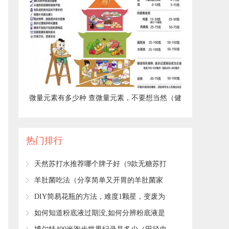
​微量元素有多少种 查微量元素，不要想当然（健
康直通车（第67站））
热门排行
​天然苏打水推荐哪个牌子好（9款无糖苏打
水评测）
​羊肚菌吃法（分享简单又开胃的羊肚菌家
常吃法）
​DIY简易花瓶的方法，难度1颗星，变废为
宝的小妙招！
​如何知道粉底液过期没,如何分辨粉底液是