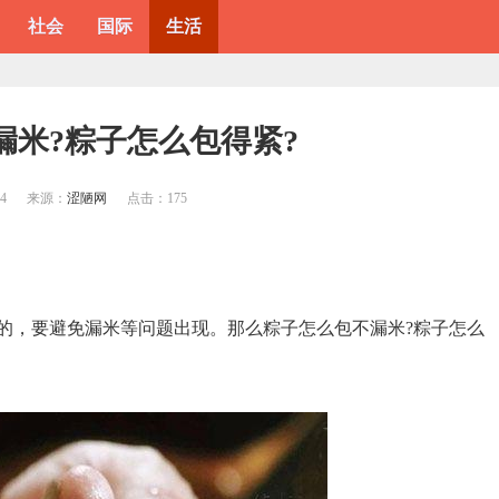
社会
国际
生活
漏米?粽子怎么包得紧?
54
来源：
涩陋网
点击：
175
的，要避免漏米等问题出现。那么粽子怎么包不漏米?粽子怎么