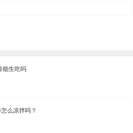
香能生吃吗
椿怎么凉拌吗？