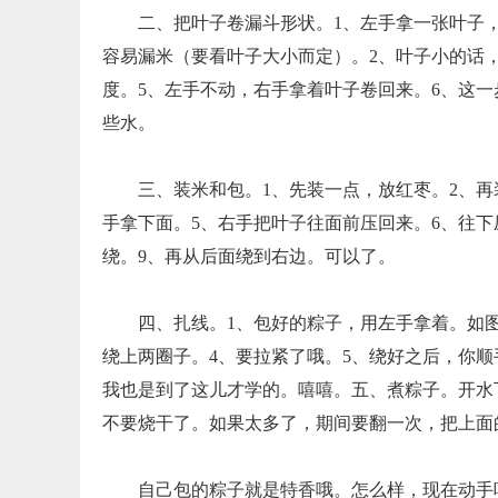
二、把叶子卷漏斗形状。1、左手拿一张叶子
容易漏米（要看叶子大小而定）。2、叶子小的话
度。5、左手不动，右手拿着叶子卷回来。6、这
些水。
三、装米和包。1、先装一点，放红枣。2、再
手拿下面。5、右手把叶子往面前压回来。6、往下
绕。9、再从后面绕到右边。可以了。
四、扎线。1、包好的粽子，用左手拿着。如
绕上两圈子。4、要拉紧了哦。5、绕好之后，你
我也是到了这儿才学的。嘻嘻。五、煮粽子。开水
不要烧干了。如果太多了，期间要翻一次，把上面
自己包的粽子就是特香哦。怎么样，现在动手