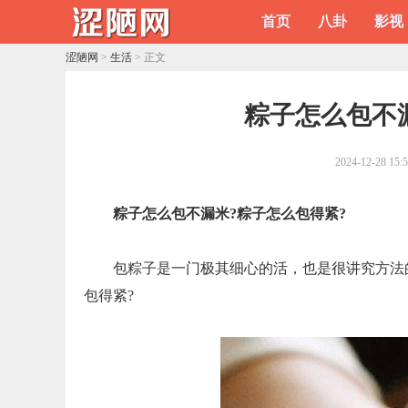
首页
八卦
影视
涩陋网
>
生活
> 正文
​粽子怎么包不
2024-12-28 15:
粽子怎么包不漏米?粽子怎么包得紧?
包粽子是一门极其细心的活，也是很讲究方法
包得紧?