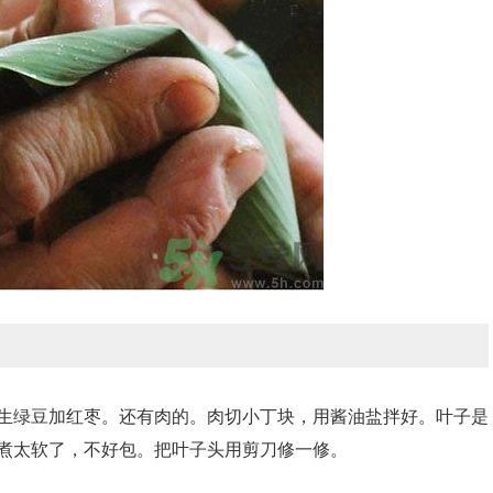
生绿豆加红枣。还有肉的。肉切小丁块，用酱油盐拌好。叶子是
煮太软了，不好包。把叶子头用剪刀修一修。