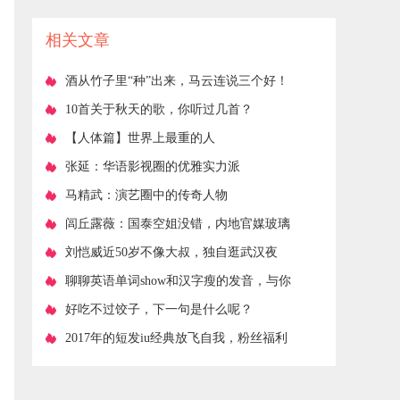
投资小利润大
相关文章
​酒从竹子里“种”出来，马云连说三个好！
​10首关于秋天的歌，你听过几首？
​【人体篇】世界上最重的人
​张延：华语影视圈的优雅实力派
​马精武：演艺圈中的传奇人物
​闾丘露薇：国泰空姐没错，内地官媒玻璃
心伤害两岸感情
​刘恺威近50岁不像大叔，独自逛武汉夜
市，吃路边摊
​聊聊英语单词show和汉字瘦的发音，与你
一起消磨休闲时光
​好吃不过饺子，下一句是什么呢？
​2017年的短发iu经典放飞自我，粉丝福利
了