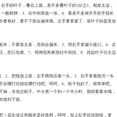
，右手的叶子，叠在上面，差不多叠叶子的3分之1。相差太远，
，一般棋牌，3、在中间再放一张。4、看差不多伸开手的手指长
一步要卷好，要不下面会漏米哦。左手要拿紧了。装叶子的盘里放
装米，不要装太多，否则会漏米。3、用右手拿漏斗接口。4、左
压，把口包着。7、用拇指和食指往中间捏。8、捏起叶子往左边
图。2、把线放上面，左手拇指压着一头。3、右手拿着线另一头
顺手在哪打结就在哪打结吧。呵呵。6、粽子包好了。很简单吧。
下锅，水泡过粽子。中火煮一个到一个半小时。期间要看水哦，
的放到下面。
吧！花生绿豆和糯米是好搭档，呵呵，加上红枣丝丝甜味，更