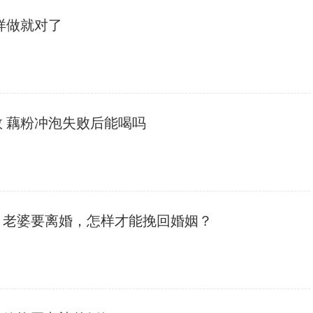
样做就对了
救 藕粉冲泡失败后能喝吗
，老婆要离婚，怎样才能挽回婚姻？