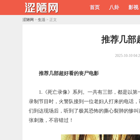
首页
八卦
影视
涩陋网
>
生活
> 正文
​推荐几
2025-10-10 04:
推荐几部超好看的丧尸电影
1.《死亡录像》系列。一共有三部，都是以第
录制节目时，火警队接到一位老妇人打来的电话，
们到达现场后，听到了极其恐怖的撕心裂肺的惨叫
张刺激，不容错过！