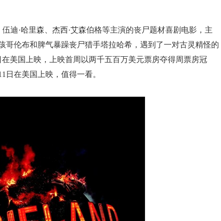
，伍迪·哈里森、杰西·艾森伯格等主演的丧尸题材喜剧电影，主
孩哥伦布和脾气暴躁丧尸猎手塔拉哈希，遇到了一对古灵精怪的
月2日在美国上映，上映首周以两千五百万美元票房夺得周票房冠
月11日在美国上映，值得一看。