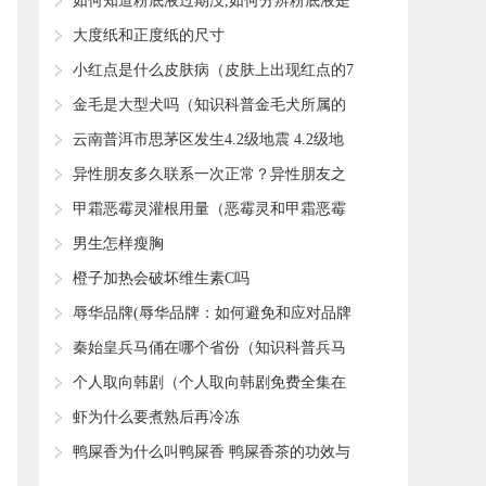
上世界纪录的七次飞跃）
​如何知道粉底液过期没,如何分辨粉底液是
否过期
​大度纸和正度纸的尺寸
​小红点是什么皮肤病（皮肤上出现红点的7
个病因）
​金毛是大型犬吗（知识科普金毛犬所属的
类型）
​云南普洱市思茅区发生4.2级地震 4.2级地
震破坏力如何？
​异性朋友多久联系一次正常？异性朋友之
间到底有没有纯友谊？
​甲霜恶霉灵灌根用量（恶霉灵和甲霜恶霉
灵灌根哪个好）
​男生怎样瘦胸
​橙子加热会破坏维生素C吗
​辱华品牌(辱华品牌：如何避免和应对品牌
辱华事件)
​秦始皇兵马俑在哪个省份（知识科普兵马
俑的地理位置）
​个人取向韩剧（个人取向韩剧免费全集在
线观看）
​虾为什么要煮熟后再冷冻
​鸭屎香为什么叫鸭屎香 鸭屎香茶的功效与