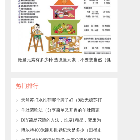
​微量元素有多少种 查微量元素，不要想当然（健
康直通车（第67站））
热门排行
​天然苏打水推荐哪个牌子好（9款无糖苏打
水评测）
​羊肚菌吃法（分享简单又开胃的羊肚菌家
常吃法）
​DIY简易花瓶的方法，难度1颗星，变废为
宝的小妙招！
​博尔特400米跑步世界纪录是多少（田径史