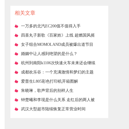
作用
相关文章
​一万多的北汽EC200值不值得入手
​四喜丸子新歌《百家姓》上线 超燃国风摇
滚传承民族文化瑰宝
​女子组合MOMOLAND成员被爆出道节目
造假 事务所反指遭其母威胁
​婚姻中让人感到绝望的是什么？
​杭州到南阳k1106次快速火车未来还会继续
回归上海南站始发终到吗
​成都欢乐谷：一个充满激情和梦幻的主题
公园
​爱普生L805彩色打印机开箱图解
​朱晓琳，歌声背后的别样人生
​钟楚曦和李现是什么关系 走红后的两人被
曝出恋情
​武汉大型超市陆续恢复正常营业时间