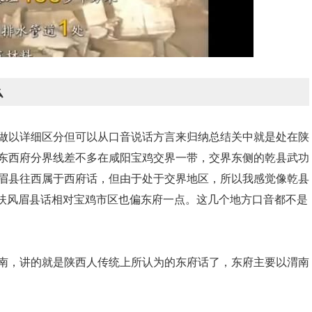
么
做以详细区分但可以从口音说话方言来归纳总结关中就是处在陕
东西府分界线差不多在咸阳宝鸡交界一带，交界东侧的乾县武功
眉县往西属于西府话，但由于处于交界地区，所以我感觉像乾县
理扶风眉县话相对宝鸡市区也偏东府一点。这几个地方口音都不是
南，讲的就是陕西人传统上所认为的东府话了，东府主要以渭南