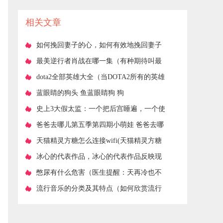
投资小利润大
相关文章
​如何挽回妻子的心，如何有效地挽回妻子
的心？
​最美逆行者肖战在哪一集（有种期待叫最
美逆行者）
​dota2全部英雄大全（当DOTA2所有的英雄
都长得像伐木机的时候）
​蓝眼睛的狗头 鱼蓝眼睛狗 狗
​史上3大假太监：一个把后宫睡遍，一个使
太后生子，一个杀了皇帝
​爸爸去哪儿第五季第四期小萌娃 爸爸去哪
儿2熊猫三胞胎童话次元大冒险超萌首播
​天猫精灵方糖怎么连接wifi(天猫精灵方糖
换另一个无线网怎么弄)
​冰心的代表作品，冰心的代表作品反映现
实？
​憋尿有什么危害（医生提醒：天再冷也不
要憋尿！否则，5大危害你可能承担不起
​流行音乐的分类及其特点（如何欣赏流行
音乐）