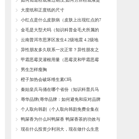
上世界纪录的七次飞跃）
​如何知道粉底液过期没,如何分辨粉底液是
否过期
​大度纸和正度纸的尺寸
​小红点是什么皮肤病（皮肤上出现红点的7
个病因）
​金毛是大型犬吗（知识科普金毛犬所属的
类型）
​云南普洱市思茅区发生4.2级地震 4.2级地
震破坏力如何？
​异性朋友多久联系一次正常？异性朋友之
间到底有没有纯友谊？
​甲霜恶霉灵灌根用量（恶霉灵和甲霜恶霉
灵灌根哪个好）
​男生怎样瘦胸
​橙子加热会破坏维生素C吗
​秦始皇兵马俑在哪个省份（知识科普兵马
俑的地理位置）
​辱华品牌(辱华品牌：如何避免和应对品牌
辱华事件)
​个人取向韩剧（个人取向韩剧免费全集在
线观看）
​鸭屎香为什么叫鸭屎香 鸭屎香茶的功效与
作用
​现在什么投资少利润大，现在做什么生意