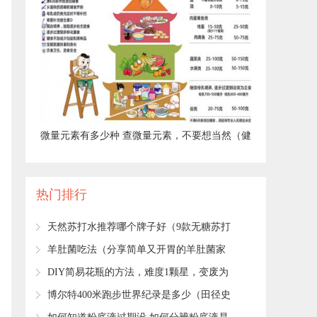
​微量元素有多少种 查微量元素，不要想当然（健
康直通车（第67站））
热门排行
​天然苏打水推荐哪个牌子好（9款无糖苏打
水评测）
​羊肚菌吃法（分享简单又开胃的羊肚菌家
常吃法）
​DIY简易花瓶的方法，难度1颗星，变废为
宝的小妙招！
​博尔特400米跑步世界纪录是多少（田径史