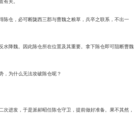
置有关。
得陈仓，必可断陇西三郡与曹魏之粮草，兵卒之联系，不出一
反水降魏。因此陈仓所在位置及其重要。拿下陈仓即可阻断曹魏
势，为什么无法攻破陈仓呢？
二次进发，于是派郝昭任陈仓守卫，提前做好准备。果不其然，