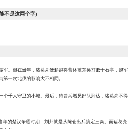
能不是这两个字)
撤军。但在当年，诸葛亮便趁魏将曹休被东吴打败于石亭，魏军
与第一次北伐的影响大不相同。
破一个千人守卫的小城。最后，待曹兵增员部队到达，诸葛亮不得
。当年的楚汉争霸时期，刘邦就是从陈仓出兵搞定三秦。而诸葛亮