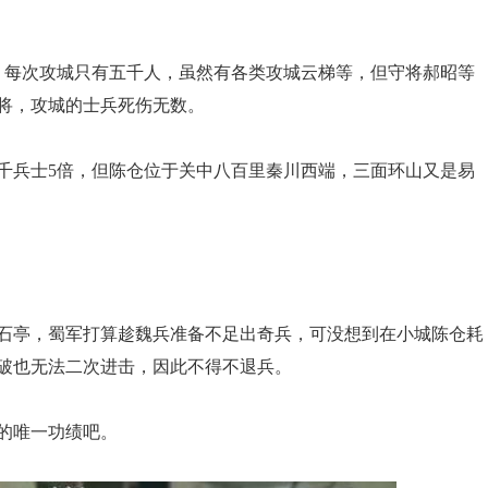
，每次攻城只有五千人，虽然有各类攻城云梯等，但守将郝昭等
将，攻城的士兵死伤无数。
1千兵士5倍，但陈仓位于关中八百里秦川西端，三面环山又是易
石亭，蜀军打算趁魏兵准备不足出奇兵，可没想到在小城陈仓耗
破也无法二次进击，因此不得不退兵。
的唯一功绩吧。