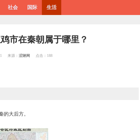
社会
国际
生活
宝鸡市在秦朝属于哪里？
51
来源：
涩陋网
点击：
188
秦的大后方。