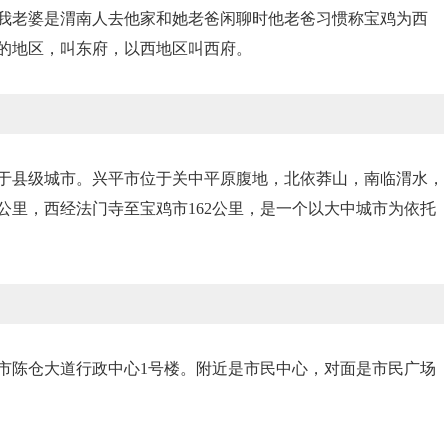
我老婆是渭南人去他家和她老爸闲聊时他老爸习惯称宝鸡为西
的地区，叫东府，以西地区叫西府。
属于县级城市。兴平市位于关中平原腹地，北依莽山，南临渭水，
公里，西经法门寺至宝鸡市162公里，是一个以大中城市为依托
市陈仓大道行政中心1号楼。附近是市民中心，对面是市民广场