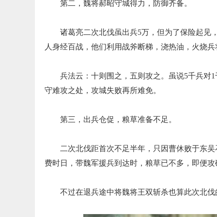
第二，魏将郝昭守城得力，防御齐备。
诸葛亮二次北伐虽出兵5万，但为了保险起见
人身经百战，他们利用战斧断梯，浇热油，火烧兵
兵法云：十则围之，五则攻之。虽说5千兵对
守难攻之处，攻城失败再所难免。
第三，出兵仓促，粮草准备不足。
二次北伐距首次不足半年，只因曹休败于东吴
费时日，带魏军援兵到达时，粮草已不多，即便攻
不过在退兵途中将魏将王双斩杀也算此次北伐