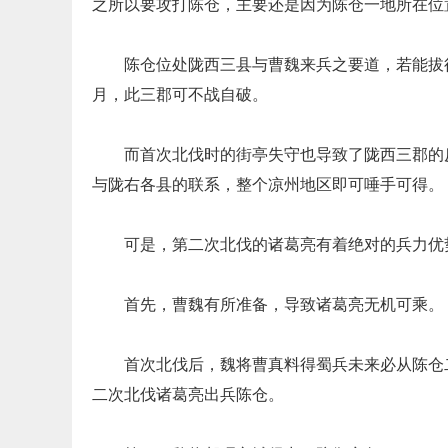
之所以要攻打陈仓，主要还是因为陈仓一地所在位
陈仓位处陇西三县与曹魏来兵之要道，若能拔
月，此三郡可不战自破。
而首次北伐时的街亭失守也导致了陇西三郡的
与陇右各县的联系，整个凉州地区即可唾手可得。
可是，第二次北伐的诸葛亮有着绝对的兵力优
首先，曹魏有所准备，导致诸葛亮无机可乘。
首次北伐后，魏将曹真料得蜀兵未来必从陈仓
二次北伐诸葛亮出兵陈仓。