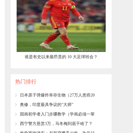
​谁是有史以来最昂贵的 10 大足球转会？
热门排行
日本原子弹爆炸幸存生物（27万人患癌20
万人残障）
​奥修，印度最具争议的“大师”
国画初学者入门步骤教学（学画必须一辈
子练功）
​西宁警方悬赏3万，马冬梅到底干啥了？