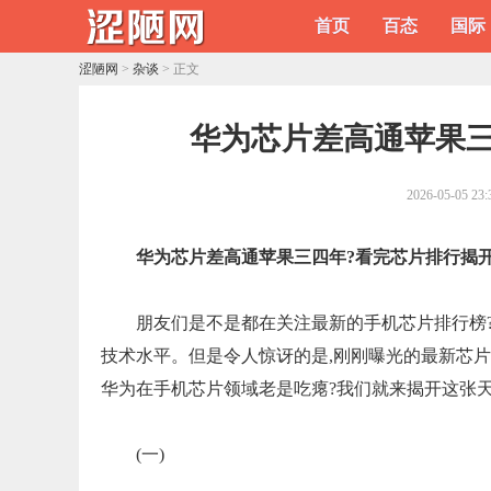
首页
百态
国际
涩陋网
>
杂谈
> 正文
​华为芯片差高通苹果
2026-05-05 23:
华为芯片差高通苹果三四年?看完芯片排行揭开
朋友们是不是都在关注最新的手机芯片排行榜
技术水平。但是令人惊讶的是,刚刚曝光的最新芯
华为在手机芯片领域老是吃瘪?我们就来揭开这张
(一)