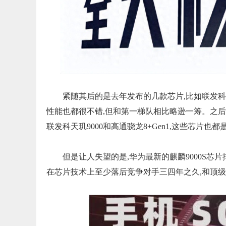
紧随其后的是去年发布的几款芯片,比如联发科的天
性能也都很不错,但和第一梯队相比略逊一筹。之后
联发科天玑9000和高通骁龙8+Gen1,这些芯片也
但是让人失望的是,华为最新的麒麟9000S
在芯片技术上至少落后竞争对手三四年之久,和顶