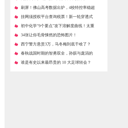
说它安全性低？一文解答
​刷屏！佛山高考数据出炉，4校特控率稳超
90%！
​挂网须授权平台查询税票！新一轮穿透式
查账来了
​初中化学“9个要点”攻下溶解度曲线！太重
要了
​34张让你毛骨悚然的恐怖图片！
​西宁警方悬赏3万，马冬梅到底干啥了？
​春秋战国时期的智勇双全，孙膑与庞涓的
恩怨！
​谁是有史以来最昂贵的 10 大足球转会？