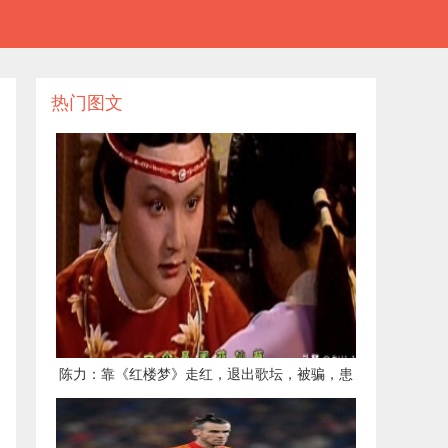
热门图文
​陈力：靠《红楼梦》走红，退出歌坛，被骗，患
癌，现今活成了怎样