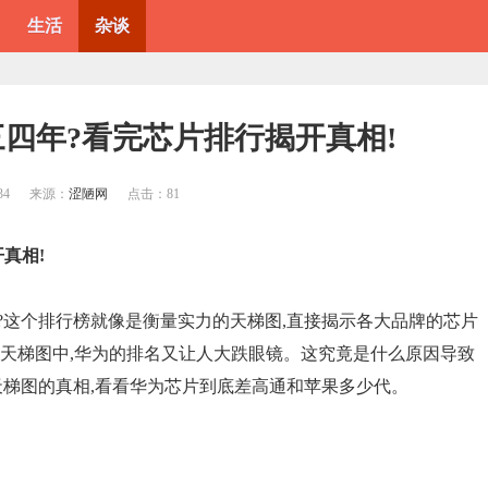
生活
杂谈
三四年?看完芯片排行揭开真相!
34
来源：
涩陋网
点击：
81
真相!
?这个排行榜就像是衡量实力的天梯图,直接揭示各大品牌的芯片
片天梯图中,华为的排名又让人大跌眼镜。这究竟是什么原因导致
天梯图的真相,看看华为芯片到底差高通和苹果多少代。