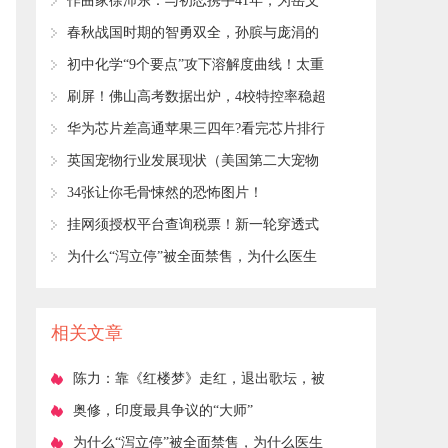
作曲家徐沛东：与初恋携手41年，为岳父
和小姨做媒，一家人很幸福
​春秋战国时期的智勇双全，孙膑与庞涓的
恩怨！
​初中化学“9个要点”攻下溶解度曲线！太重
要了
​刷屏！佛山高考数据出炉，4校特控率稳超
90%！
​华为芯片差高通苹果三四年?看完芯片排行
揭开真相!
英国宠物行业发展现状（美国第二大宠物
连锁Petco是怎么差异化发展的）
​34张让你毛骨悚然的恐怖图片！
​挂网须授权平台查询税票！新一轮穿透式
查账来了
​为什么“泻立停”被全面禁售，为什么医生
说它安全性低？一文解答
相关文章
​陈力：靠《红楼梦》走红，退出歌坛，被
骗，患癌，现今活成了怎样
​奥修，印度最具争议的“大师”
​为什么“泻立停”被全面禁售，为什么医生