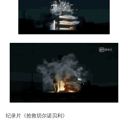
纪录片《抢救切尔诺贝利》