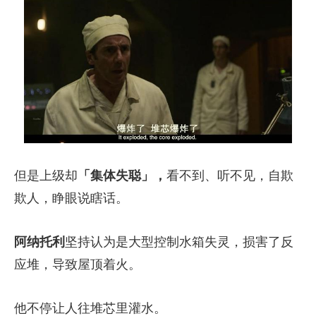
但是上级却
「集体失聪」，
看不到、听不见，自欺
欺人，睁眼说瞎话。
阿纳托利
坚持认为是大型控制水箱失灵，损害了反
应堆，导致屋顶着火。
他不停让人往堆芯里灌水。