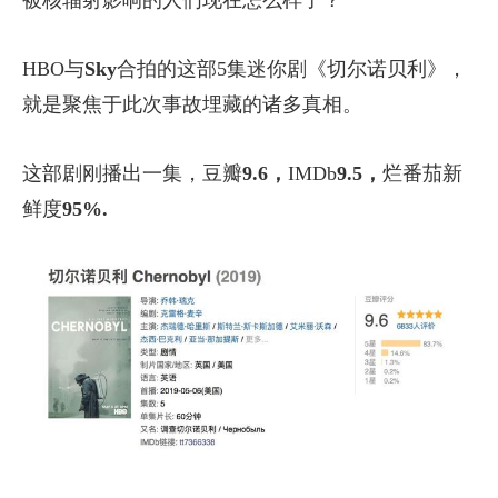
HBO与
Sky
合拍的这部5集迷你剧《切尔诺贝利》，
就是聚焦于此次事故埋藏的诸多真相。
这部剧刚播出一集，豆瓣
9.6，
IMDb
9.5，
烂番茄新
鲜度
95%.