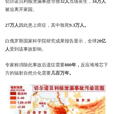
切尔诺贝利核泄漏事故导致
32人
当场丧生，
34万人
被迫离开家园。
27万人
因此患上癌症，其中致死
9.3万人。
白俄罗斯国家科学院研究成果报告显示，全球
20亿
人
受到该事故影响。
专家称消除此事故后遗症需要
800年，
反应堆堆芯下
方的辐射自然分化需要
几百万年。