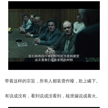
带着这样的宗旨，所有人都装聋作哑，欺上瞒下。
有说成没有，看到说成没看到，核泄漏说成着火。