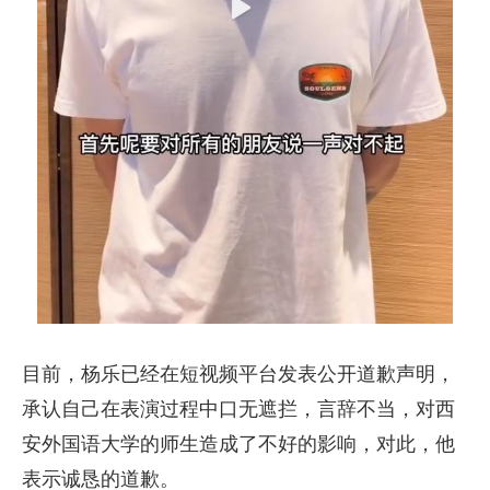
目前，杨乐已经在短视频平台发表公开道歉声明，
承认自己在表演过程中口无遮拦，言辞不当，对西
安外国语大学的师生造成了不好的影响，对此，他
表示诚恳的道歉。