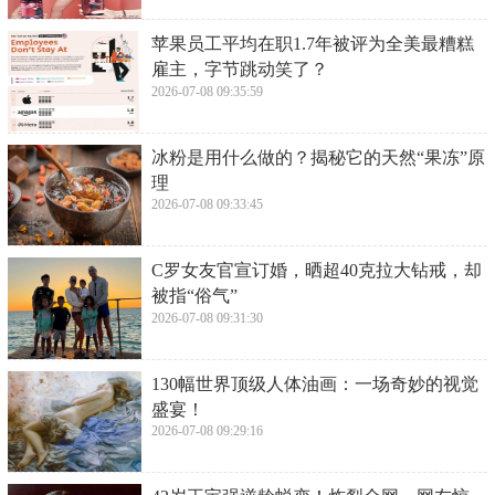
​苹果员工平均在职1.7年被评为全美最糟糕
雇主，字节跳动笑了？
2026-07-08 09:35:59
​冰粉是用什么做的？揭秘它的天然“果冻”原
理
2026-07-08 09:33:45
​C罗女友官宣订婚，晒超40克拉大钻戒，却
被指“俗气”
2026-07-08 09:31:30
​130幅世界顶级人体油画：一场奇妙的视觉
盛宴！
2026-07-08 09:29:16