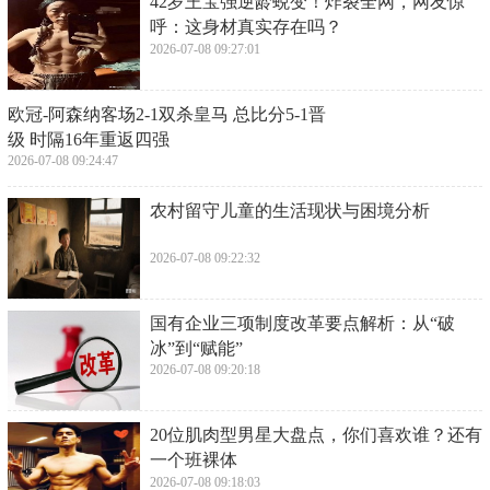
​42岁王宝强逆龄蜕变！炸裂全网，网友惊
呼：这身材真实存在吗？
2026-07-08 09:27:01
​欧冠-阿森纳客场2-1双杀皇马 总比分5-1晋
级 时隔16年重返四强
2026-07-08 09:24:47
​农村留守儿童的生活现状与困境分析
2026-07-08 09:22:32
​国有企业三项制度改革要点解析：从“破
冰”到“赋能”
2026-07-08 09:20:18
​20位肌肉型男星大盘点，你们喜欢谁？还有
一个班裸体
2026-07-08 09:18:03