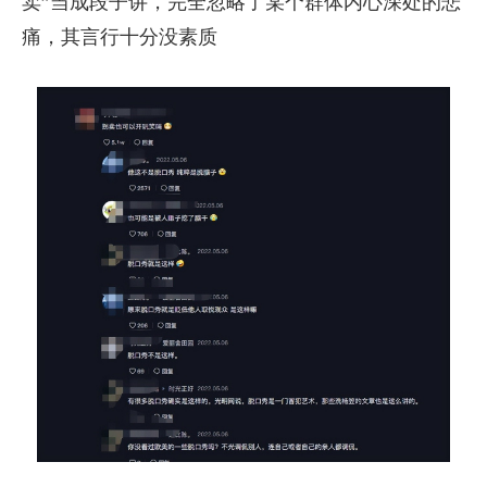
卖”当成段子讲，完全忽略了某个群体内心深处的悲
痛，其言行十分没素质