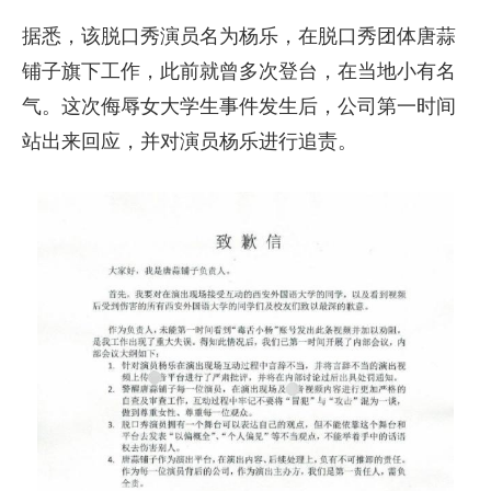
据悉，该脱口秀演员名为杨乐，在脱口秀团体唐蒜
铺子旗下工作，此前就曾多次登台，在当地小有名
气。这次侮辱女大学生事件发生后，公司第一时间
站出来回应，并对演员杨乐进行追责。