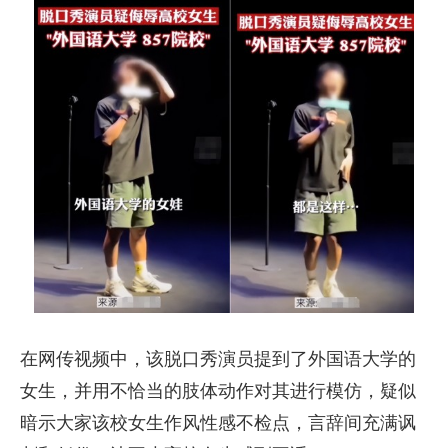
在网传视频中，该脱口秀演员提到了外国语大学的
女生，并用不恰当的肢体动作对其进行模仿，疑似
暗示大家该校女生作风性感不检点，言辞间充满讽