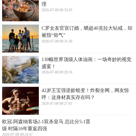
理
2026-07-08 09:33:45
​C罗女友官宣订婚，晒超40克拉大钻戒，却
被指“俗气”
2026-07-08 09:31:30
​130幅世界顶级人体油画：一场奇妙的视觉
盛宴！
2026-07-08 09:29:16
​42岁王宝强逆龄蜕变！炸裂全网，网友惊
呼：这身材真实存在吗？
2026-07-08 09:27:01
​欧冠-阿森纳客场2-1双杀皇马 总比分5-1晋
级 时隔16年重返四强
2026-07-08 09:24:47