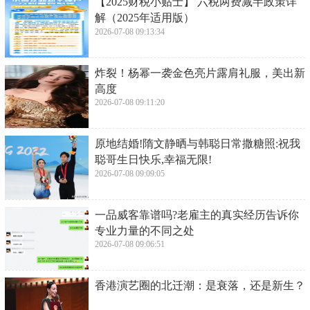
​【2025财税小贴士】 六税两费减半政策详
解（2025年适用版）
2026-07-08 09:13:34
​炸裂！杨幂一袭金色亮片露肩礼服，美出新
高度
2026-07-08 09:11:20
​原地结婚!隋文静晒与韩聪日常撒糖照:祝我
聪哥生日快乐,幸福无限!
2026-07-08 09:09:05
​一品威客靠谱吗?老雇主的真实经历告诉你
专业力量的不同之处
2026-07-08 09:06:51
​香港演艺圈的北迁潮：是衰落，还是新生？