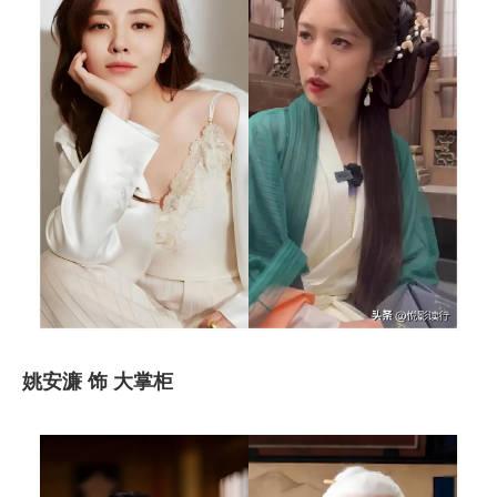
姚安濂 饰 大掌柜