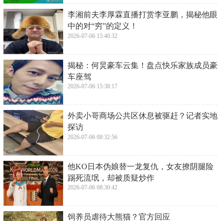
​李湘前夫李厚霖直播打赏李亚鹏，揭秘他眼
中的对“穷”的定义！
2026-07-06 15:40:32
​揭秘：何炅豪车云集！盘点快乐家族成员豪
车座驾
2026-07-06 15:38:17
​外卖小哥商场公共区休息被驱赶？记者实地
探访
2026-07-06 08:32:56
​他KO日本伪娘替一龙复仇，女友撩阴腿险
踢死流氓，却被质疑炒作
2026-07-06 08:30:42
​饲养员虐待大熊猫？官方回应