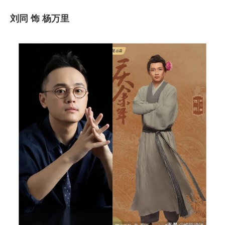
刘同 饰 杨万里