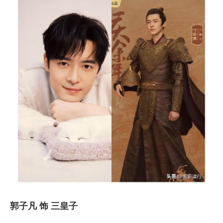
郭子凡 饰 三皇子