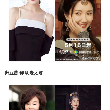
归亚蕾 饰 明老太君