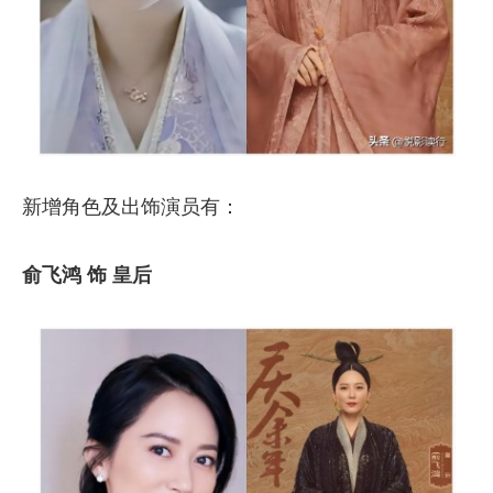
新增角色及出饰演员有：
俞飞鸿 饰 皇后