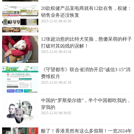
​20款权健产品某电商就有12款在售，权健：
销售业务还没恢复
2025-12-01 08:45:50
​12张超治愈的比特犬笑脸，憨傻呆萌的样子
打破对其凶残的误解！
2025-12-01 08:43:34
​《守望都市》联合省消协开启“诚信3·15”消
费维权月
2025-12-01 08:41:18
​中国的“罗斯柴尔德”，半个中国都吃我的，
穿我的
2025-12-01 08:39:02
​酸了！香港竟然有这么多假期！一览2024年