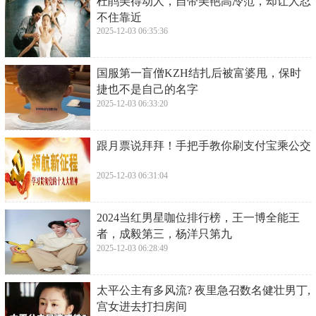
​杜鹃美得动人，自带美艳高冷范，却让人忍
不住靠近
2025-12-03 06:35:36
​国服第一盲僧KZH结扎后被富婆甩，保时
捷也不是自己的名字
2025-12-03 06:33:20
​跟月票说拜拜！手把手教你刷支付宝乘公交
2025-12-03 06:31:04
​2024当红男星咖位排行榜，王一博全能王
者，成毅第三，杨洋只第九
2025-12-03 06:28:49
​太平公主有多风流? 夜里急召数名健壮男丁,
宫女进去打扫房间