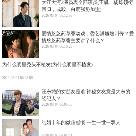
​大江大河3演员表全部演员(王凯、杨烁领衔
回归，成毅、白鹿强势加盟)
2026-03-04 06:12:38
​爱情悠悠药草香吻戏，娄艺潇尴尬叫停？爱
情悠悠药草香主要讲了什么？
2026-03-04 06:10:23
​为什么明星秃头不植发(为什么明星不植发)
2026-03-04 06:08:09
​汪东城的女朋友是谁 神秘女友竟是大东的
经纪人？
2026-03-04 06:05:55
​结婚十年的微信感慨 一生一世一双人
2026-03-04 06:03:41