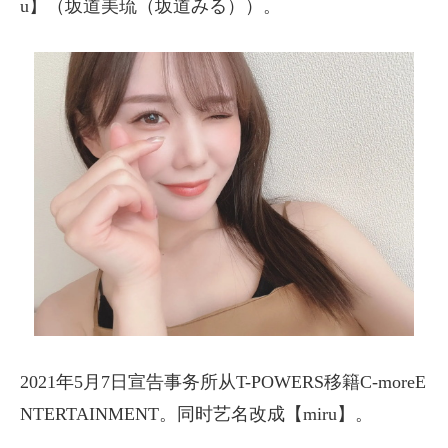
u】（坂道美琉（坂道みる））。
2021年5月7日宣告事务所从T-POWERS移籍C-moreE
NTERTAINMENT。同时艺名改成【miru】。