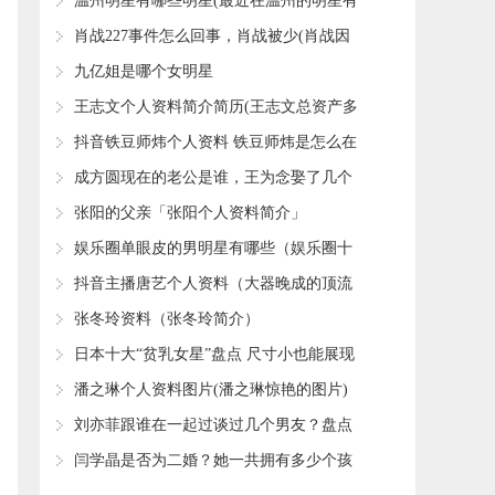
​温州明星有哪些明星(最近在温州的明星有
哪些)
​肖战227事件怎么回事，肖战被少(肖战因
为227事件)
​九亿姐是哪个女明星
​王志文个人资料简介简历(王志文总资产多
少亿)
​抖音铁豆师炜个人资料 铁豆师炜是怎么在
抖音红起来的
​成方圆现在的老公是谁，王为念娶了几个
老婆
​张阳的父亲「张阳个人资料简介」
​娱乐圈单眼皮的男明星有哪些（娱乐圈十
大最帅单眼皮男星）
​抖音主播唐艺个人资料（大器晚成的顶流
网红）
​张冬玲资料（张冬玲简介）
​日本十大“贫乳女星”盘点 尺寸小也能展现
迷人性感风采
​潘之琳个人资料图片(潘之琳惊艳的图片)
​刘亦菲跟谁在一起过谈过几个男友？盘点
刘亦菲的历任男友感情史
​闫学晶是否为二婚？她一共拥有多少个孩