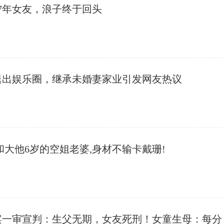
17年女友，浪子终于回头
退出娱乐圈，继承未婚妻家业引发网友热议
琦和大他6岁的空姐老婆,身材不输卡戴珊!
案一审宣判：生父无期，女友死刑！女童生母：每分