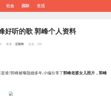
社会
国际
生活
郭峰好听的歌 郭峰个人资料
40
来源：
涩陋网
点击：
169
婆是谁?郭峰被曝隐婚多年,小编分享了
郭峰老婆女儿照片，郭峰