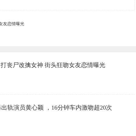
吻女友恋情曝光
”不打丧尸改擒女神 街头狂吻女友恋情曝光
出轨演员黄心颖 ，16分钟车内激吻超20次