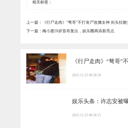
相关标签：
上一篇：
​《行尸走肉》“弩哥”不打丧尸改擒女神 街头狂
下一篇：
​梅小惠59岁宣布复出，娱乐圈再添新亮点
​《行尸走肉》“弩哥
2025-11-25 08:38:29
​娱乐头条：许志安被曝
2025-11-25 08:36:15