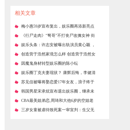
子？
相关文章
​梅小惠59岁宣布复出，娱乐圈再添新亮点
​《行尸走肉》“弩哥”不打丧尸改擒女神 街
头狂吻女友恋情曝光
​娱乐头条：许志安被曝出轨演员黄心颖 ，
16分钟车内激吻超20次
​创造营于浩然家境怎么样 创造营于浩然女
友是谁个人资料背景曝光
​因魔鬼身材转型娱乐圈的陈小纭
​娱乐圈丁克夫妻现状？ 康辉后悔，李健清
醒，钱再多也不及天伦之乐
​苏见信被曝将娶恋爱17年女友，浪子终于
回头
​韩国男星宋承炫宣布退出娱乐圈，继承未
婚妻家业引发网友热议
​CBA最美姐弟恋,周琦和大他6岁的空姐老
婆,身材不输卡戴珊!
​三岁女童被虐待致死案一审宣判：生父无
期，女友死刑！女童生母：每分每秒都是