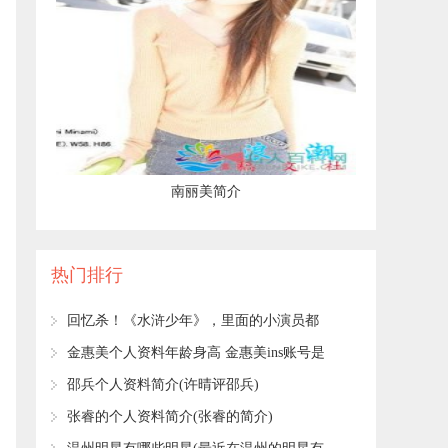
​南丽美简介
热门排行
​回忆杀！《水浒少年》，里面的小演员都
长大了，你还记得几个？
​金惠美个人资料年龄身高 金惠美ins账号是
什么
​邵兵个人资料简介(许晴评邵兵)
​张睿的个人资料简介(张睿的简介)