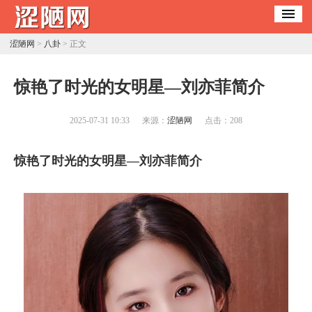
涩陋网
>
八卦
> 正文
​惊艳了时光的女明星—刘亦菲简介
2025-07-31 10:33
来源：
涩陋网
点击：
208
惊艳了时光的女明星—刘亦菲简介