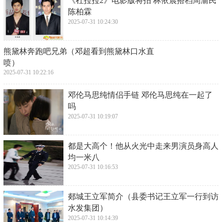
​《杜拉拉2》电影版将拍 林依晨搭档周渝民
陈柏霖
2025-07-31 10:24:30
​熊黛林奔跑吧兄弟（邓超看到熊黛林口水直
喷）
2025-07-31 10:22:16
​邓伦马思纯情侣手链 邓伦马思纯在一起了
吗
2025-07-31 10:19:07
​都是大高个！他从火光中走来男演员身高人
均一米八
2025-07-31 10:16:53
​郯城王立军简介（县委书记王立军一行到访
水发集团）
2025-07-31 10:14:39