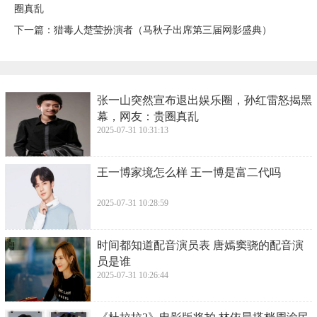
圈真乱
下一篇：
​猎毒人楚莹扮演者（马秋子出席第三届网影盛典）
​张一山突然宣布退出娱乐圈，孙红雷怒揭黑
幕，网友：贵圈真乱
2025-07-31 10:31:13
​王一博家境怎么样 王一博是富二代吗
2025-07-31 10:28:59
​时间都知道配音演员表 唐嫣窦骁的配音演
员是谁
2025-07-31 10:26:44