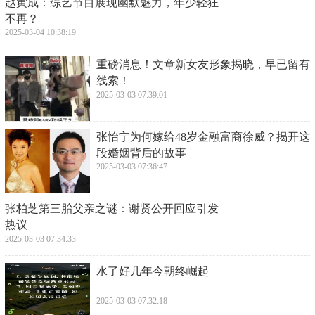
​赵寅成：综艺节目展现幽默魅力，年少轻狂
不再？
2025-03-04 10:38:19
​重磅消息！文章新女友形象揭晓，早已留有
线索！
2025-03-03 07:39:01
​张怡宁为何嫁给48岁金融富商徐威？揭开这
段婚姻背后的故事
2025-03-03 07:36:47
​张柏芝第三胎父亲之谜：谢贤公开回应引发
热议
2025-03-03 07:34:33
​水了好几年今朝终崛起
2025-03-03 07:32:18