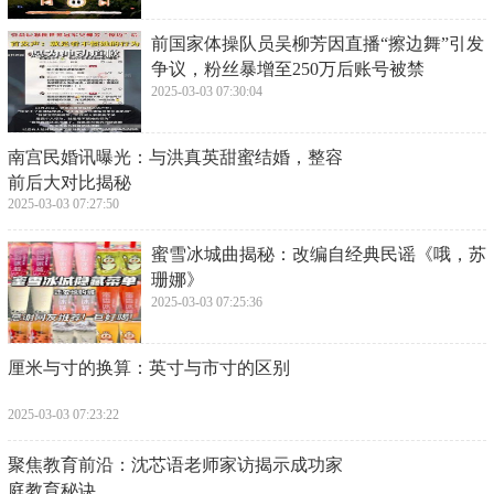
​前国家体操队员吴柳芳因直播“擦边舞”引发
争议，粉丝暴增至250万后账号被禁
2025-03-03 07:30:04
​南宫民婚讯曝光：与洪真英甜蜜结婚，整容
前后大对比揭秘
2025-03-03 07:27:50
​蜜雪冰城曲揭秘：改编自经典民谣《哦，苏
珊娜》
2025-03-03 07:25:36
​厘米与寸的换算：英寸与市寸的区别
2025-03-03 07:23:22
​聚焦教育前沿：沈芯语老师家访揭示成功家
庭教育秘诀